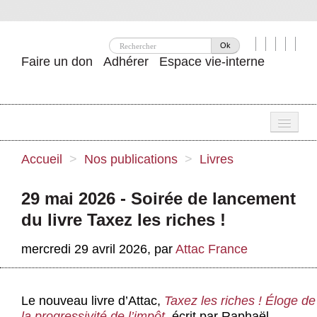
Ok
Faire un don
Adhérer
Espace vie-interne
Une
Accueil
>
Nos publications
>
Livres
Attac ?
29 mai 2026 - Soirée de lancement
Nos idées
du livre Taxez les riches !
Se mobiliser
mercredi 29 avril 2026
,
par
Attac France
Publications
Agenda
Le nouveau livre d’Attac,
Taxez les riches ! Éloge de
la progressivité de l’impôt
, écrit par Raphaël