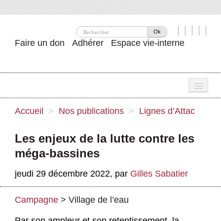
Ok
Faire un don
Adhérer
Espace vie-interne
Une
Accueil
>
Nos publications
>
Lignes d’Attac
Attac ?
Les enjeux de la lutte contre les
Nos idées
méga-bassines
Se mobiliser
jeudi 29 décembre 2022
,
par
Gilles Sabatier
Publications
Campagne
>
Village de l’eau
Agenda
Par son ampleur et son retentissement, la