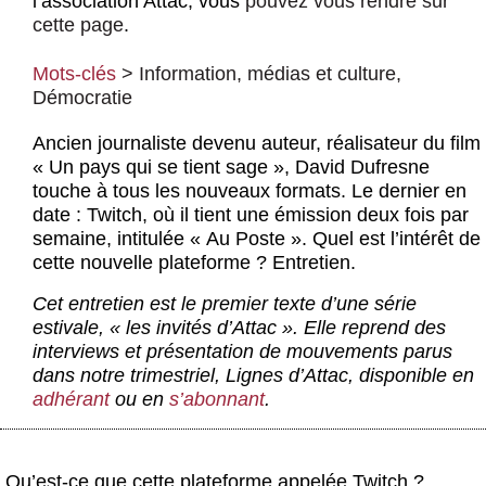
l’association Attac, vous
pouvez vous rendre sur
Actus et médias
cette page
.
Boutique
Mots-clés
>
Information, médias et culture
,
Démocratie
Ancien journaliste devenu auteur, réalisateur du film
« Un pays qui se tient sage », David Dufresne
touche à tous les nouveaux formats. Le dernier en
date : Twitch, où il tient une émission deux fois par
semaine, intitulée « Au Poste ». Quel est l’intérêt de
cette nouvelle plateforme ? Entretien.
Cet entretien est le premier texte d’une série
estivale, « les invités d’Attac ». Elle reprend des
interviews et présentation de mouvements parus
dans notre trimestriel,
Lignes d’Attac
, disponible en
adhérant
ou en
s’abonnant
.
Qu’est-ce que cette plateforme appelée Twitch ?