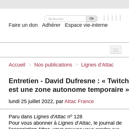
Ok
Faire un don
Adhérer
Espace vie-interne
Une
Accueil
>
Nos publications
>
Lignes d’Attac
Attac ?
Entretien - David Dufresne : « Twitch
Nos idées
est une zone autonome temporaire »
Se mobiliser
lundi 25 juillet 2022
,
par
Attac France
Publications
o
Paru dans
Lignes d'Attac
n
128
Agenda
Pour vous abonner à
Lignes d’Attac
, le journal de