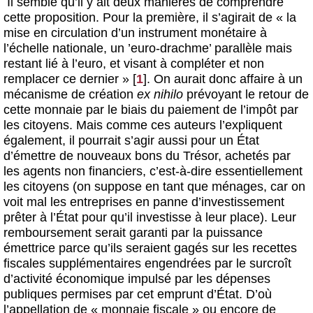
Il semble qu’il y ait deux manières de comprendre
cette proposition. Pour la première, il s’agirait de « la
mise en circulation d’un instrument monétaire à
l’échelle nationale, un ’euro-drachme’ parallèle mais
restant lié à l’euro, et visant à compléter et non
remplacer ce dernier »
[
1
]
. On aurait donc affaire à un
mécanisme de création
ex nihilo
prévoyant le retour de
cette monnaie par le biais du paiement de l’impôt par
les citoyens. Mais comme ces auteurs l’expliquent
également, il pourrait s’agir aussi pour un État
d’émettre de nouveaux bons du Trésor, achetés par
les agents non financiers, c’est-à-dire essentiellement
les citoyens (on suppose en tant que ménages, car on
voit mal les entreprises en panne d’investissement
prêter à l’État pour qu’il investisse à leur place). Leur
remboursement serait garanti par la puissance
émettrice parce qu’ils seraient gagés sur les recettes
fiscales supplémentaires engendrées par le surcroît
d’activité économique impulsé par les dépenses
publiques permises par cet emprunt d’État. D’où
l’appellation de « monnaie fiscale » ou encore de