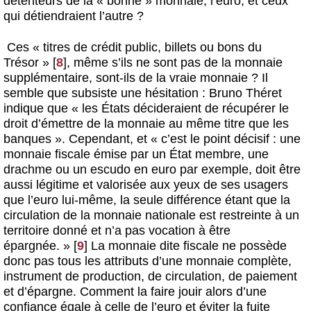
détenteurs de la « bonne » monnaie, l’euro, et ceux
qui détiendraient l’autre ?
Ces « titres de crédit public, billets ou bons du
Trésor »
[
8
]
, même s’ils ne sont pas de la monnaie
supplémentaire, sont-ils de la vraie monnaie ? Il
semble que subsiste une hésitation : Bruno Théret
indique que « les États décideraient de récupérer le
droit d’émettre de la monnaie au même titre que les
banques ». Cependant, et « c’est le point décisif : une
monnaie fiscale émise par un État membre, une
drachme ou un escudo en euro par exemple, doit être
aussi légitime et valorisée aux yeux de ses usagers
que l’euro lui-même, la seule différence étant que la
circulation de la monnaie nationale est restreinte à un
territoire donné et n’a pas vocation à être
épargnée. »
[
9
]
La monnaie dite fiscale ne possède
donc pas tous les attributs d’une monnaie complète,
instrument de production, de circulation, de paiement
et d’épargne. Comment la faire jouir alors d’une
confiance égale à celle de l’euro et éviter la fuite