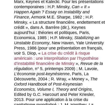
Marx, Keynes et Kalecki. Pour les présentations
contemporaines : H.P. Minsky,
Can « It »
Happen Again ? Essay on Instability and
Finance
, Armonk M.E. Sharpe, 1982 ; H.P.
Minsky, « La structure financière, endettement et
crédit », dans A. Barrère (dir.), Keynes
aujourd’hui : théories et politiques
,
Paris,
Economica, 1985 ; H.P. Minsky,
Stabilizing an
Unstable Economy
, New Haven, Yale University
Press, 1986 (pour une présentation en français,
voir S. Diop, «
La crise du crédit à risque
américain : une interprétation par l’hypothèse
d’instabilité financière de Minsky
»,
Revue de la
régulation
, n° 5, printemps 2009) ; M. Lavoie,
L’économie post-keynésienne
, Paris, La
Découverte, 2004 ; R. Wray, « Money »,
The
Oxford Handbook of Post-Keynesian
Economics, Volume I, Theory and Origins
,
Edited by G.C. Harcourt and Peter Kriesler,
2013. Pour une application à la crise du
capitalisme mondialisé : J.-M. Harribey,
La