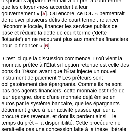
dispositif s’apparente en fait à un prêt à court terme
que les citoyen-ne-s accordent à leur
gouvernement »
[
5
]
. Ou encore, ce IOU « permettrait
de relever plusieurs défis de court terme : relancer
l’économie locale, financer les services publics de
base et réduire la dette de court terme (’dette
flottante’) en ne recourant plus aux marchés financiers
pour la financer »
[
6
]
.
C’est ici que la discussion commence. D’où vient la
monnaie prêtée à l’État si l’option retenue est celle des
bons du Trésor, avant que l’État injecte un nouvel
instrument de paiement ? Les prêteurs sont
obligatoirement des épargnants. Comme ils ne sont
pas des agents financiers, cette monnaie est tirée de
leur épargne, donc d’une monnaie déjà émise en
euros par le système bancaire, que les épargnants
détiennent grâce à leur activité passée qui leur a
procuré des revenus, et dont ils perdent ainsi – le
temps du prêt – la disponibilité. Cette procédure ne
serait-elle pas une concession faite à la thèse libérale