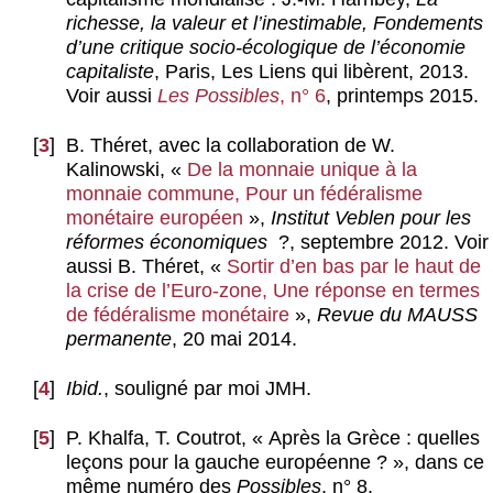
richesse, la valeur et l’inestimable, Fondements
d’une critique socio-écologique de l’économie
capitaliste
, Paris, Les Liens qui libèrent, 2013.
Voir aussi
Les Possibles
, n° 6
, printemps 2015.
[
3
]
B. Théret, avec la collaboration de W.
Kalinowski, «
De la monnaie unique à la
monnaie commune, Pour un fédéralisme
monétaire européen
»,
Institut Veblen pour les
réformes économiques
?, septembre 2012. Voir
aussi B. Théret, «
Sortir d’en bas par le haut de
la crise de l’Euro-zone, Une réponse en termes
de fédéralisme monétaire
»,
Revue du MAUSS
permanente
, 20 mai 2014.
[
4
]
Ibid.
, souligné par moi JMH.
[
5
]
P. Khalfa, T. Coutrot, « Après la Grèce : quelles
leçons pour la gauche européenne ? », dans ce
même numéro des
Possibles
, n° 8.