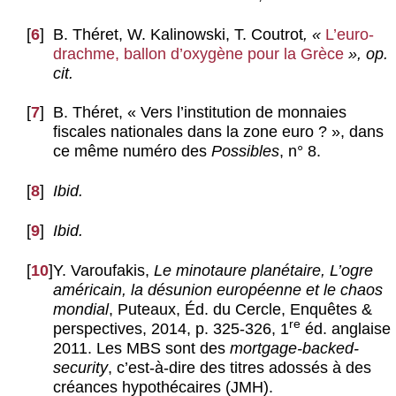
[
6
]
B. Théret, W. Kalinowski, T. Coutrot
, «
L’euro-
drachme, ballon d’oxygène pour la Grèce
», op.
cit.
[
7
]
B. Théret, « Vers l’institution de monnaies
fiscales nationales dans la zone euro ? », dans
ce même numéro des
Possibles
, n° 8.
[
8
]
Ibid.
[
9
]
Ibid.
[
10
]
Y. Varoufakis,
Le minotaure planétaire, L’ogre
américain, la désunion européenne et le chaos
mondial
, Puteaux, Éd. du Cercle, Enquêtes &
re
perspectives, 2014, p. 325-326, 1
éd. anglaise
2011. Les MBS sont des
mortgage-backed-
security
, c’est-à-dire des titres adossés à des
créances hypothécaires (JMH).