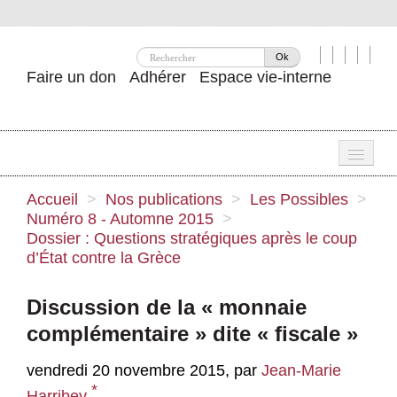
Ok
Faire un don
Adhérer
Espace vie-interne
Une
Accueil
>
Nos publications
>
Les Possibles
>
Numéro 8 - Automne 2015
>
Attac ?
Dossier : Questions stratégiques après le coup
d’État contre la Grèce
Nos idées
Se mobiliser
Discussion de la « monnaie
complémentaire » dite « fiscale »
Publications
Agenda
vendredi 20 novembre 2015
,
par
Jean-Marie
*
Harribey