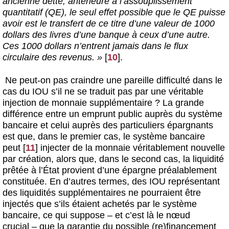
ancienne dette, antérieure à l’assouplissement
quantitatif (QE), le seul effet possible que le QE puisse
avoir est le transfert de ce titre d’une valeur de 1000
dollars des livres d’une banque à ceux d’une autre.
Ces 1000 dollars n’entrent jamais dans le flux
circulaire des revenus. »
[
10
]
.
Ne peut-on pas craindre une pareille difficulté dans le
cas du IOU s’il ne se traduit pas par une véritable
injection de monnaie supplémentaire ? La grande
différence entre un emprunt public auprès du système
bancaire et celui auprès des particuliers épargnants
est que, dans le premier cas, le système bancaire
peut
[
11
]
injecter de la monnaie véritablement nouvelle
par création, alors que, dans le second cas, la liquidité
prêtée à l’État provient d’une épargne préalablement
constituée. En d’autres termes, des IOU représentant
des liquidités supplémentaires ne pourraient être
injectés que s’ils étaient achetés par le système
bancaire, ce qui suppose – et c’est là le nœud
crucial – que la garantie du possible (re)financement