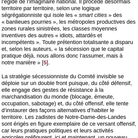
l’égide de l’imaginaire national. Il procède désormais
territoire par territoire, selon une logique
ségrégationniste qui isole les «
smart cities
» des
« banlieues pourries », les métropoles productives des
zones rurales sinistrées, les classes moyennes
inventives des autres « idiots, attardés et
incompétents ». Toute prétention totalisante a disparu
et, selon les auteurs, « la sécession que le capital
pratique déjà, nous allons donc l’assumer, mais à
notre manière »
[
5
]
.
La stratégie sécessionniste du Comité invisible se
déploie sur un double front puisque, du côté défensif,
elle engage des gestes de résistance à la
marchandisation du monde (blocage, émeute,
occupation, sabotage) et, du côté offensif, elle tente
d’instaurer des façons alternatives d’habiter le
territoire. Les zadistes de Notre-Dame-des-Landes
sont érigés en figure exemplaire de ce versant offensif,
car leurs pratiques politiques et leurs activités
agricoles préfigurent, ici et maintenant, un nouveau