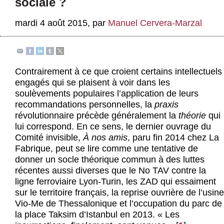
sociale ?
Actus et médias
mardi 4 août 2015
,
par
Manuel Cervera-Marzal
Boutique
Contrairement à ce que croient certains intellectuels
engagés qui se plaisent à voir dans les
soulèvements populaires l’application de leurs
recommandations personnelles, la
praxis
révolutionnaire précède généralement la
théorie
qui
lui correspond. En ce sens, le dernier ouvrage du
Comité invisible,
À nos amis
, paru fin 2014 chez La
Fabrique, peut se lire comme une tentative de
donner un socle théorique commun à des luttes
récentes aussi diverses que le No TAV contre la
ligne ferroviaire Lyon-Turin, les ZAD qui essaiment
sur le territoire français, la reprise ouvrière de l’usine
Vio-Me de Thessalonique et l’occupation du parc de
la place Taksim d’Istanbul en 2013. « Les