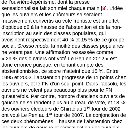
de l’ouvriéro-lepénisme, dont la presse
sensationnaliste fait son miel chaque matin
[
8
]
. L’idée
que les ouvriers et les chômeurs se seraient
massivement convertis au vote frontiste est un effet
d’optique dû à la hausse de l’abstention et de la non-
inscription au sein des classes populaires, qui
avoisinent respectivement 40 % et 15 % de ce groupe
social.
Grosso modo,
la moitié des classes populaires
ne votent pas. Une affirmation ressassée comme
« 29 % des ouvriers ont voté Le Pen en 2012 » est
donc erronée puisque, en tenant compte des
abstentionnistes, ce score n’atteint que 15 %. Entre
1995 et 2002, l’abstention progresse de 11 points chez
les ouvriers, et le FN d’un seul point. Dans l’absolu, les
ouvriers ne votent pas beaucoup plus pour le FN
qu’autrefois. Par contre, nombre d’anciens ouvriers de
gauche ne se rendent plus au bureau de vote, et 18 %
er
des ouvriers électeurs de Chirac au 1
tour de 2002
er
ont voté Le Pen au 1
tour de 2007. La conjonction de
ces deux phénomènes – hausse de l’abstention chez
les ouvriers de gauche et radicalisation des ouvriers