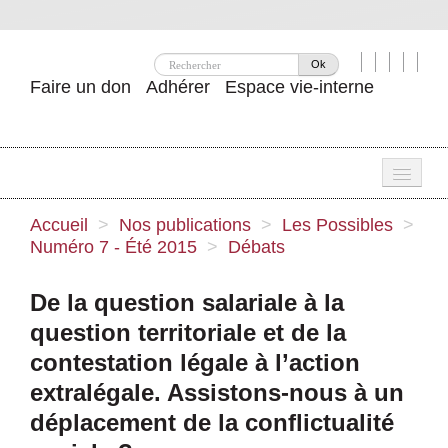
Ok
Faire un don
Adhérer
Espace vie-interne
Une
Accueil
>
Nos publications
>
Les Possibles
>
Numéro 7 - Été 2015
>
Débats
Attac ?
Nos idées
De la question salariale à la
question territoriale et de la
Se mobiliser
contestation légale à l’action
Publications
extralégale. Assistons-nous à un
Agenda
déplacement de la conflictualité