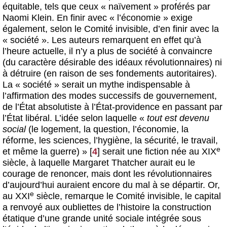
équitable, tels que ceux « naïvement » proférés par
Naomi Klein. En finir avec « l’économie » exige
également, selon le Comité invisible, d’en finir avec la
« société ». Les auteurs remarquent en effet qu’à
l’heure actuelle, il n’y a plus de société à convaincre
(du caractère désirable des idéaux révolutionnaires) ni
à détruire (en raison de ses fondements autoritaires).
La « société » serait un mythe indispensable à
l’affirmation des modes successifs de gouvernement,
de l’État absolutiste à l’État-providence en passant par
l’État libéral. L’idée selon laquelle «
tout est devenu
social
(le logement, la question, l’économie, la
réforme, les sciences, l’hygiène, la sécurité, le travail,
e
et même la guerre) »
[
4
]
serait une fiction née au XIX
siècle, à laquelle Margaret Thatcher aurait eu le
courage de renoncer, mais dont les révolutionnaires
d’aujourd’hui auraient encore du mal à se départir. Or,
e
au XXI
siècle, remarque le Comité invisible, le capital
a renvoyé aux oubliettes de l’histoire la construction
étatique d’une grande unité sociale intégrée sous