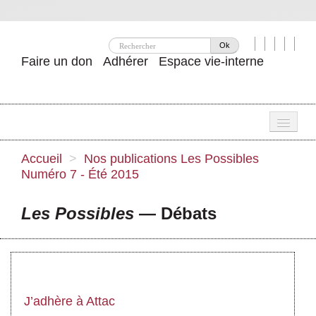
Ok
Faire un don
Adhérer
Espace vie-interne
Une
Accueil
>
Nos publications
Les Possibles
Numéro 7 - Été 2015
Attac ?
Nos idées
Les Possibles
— Débats
Se mobiliser
Publications
Agenda
J’adhère à Attac