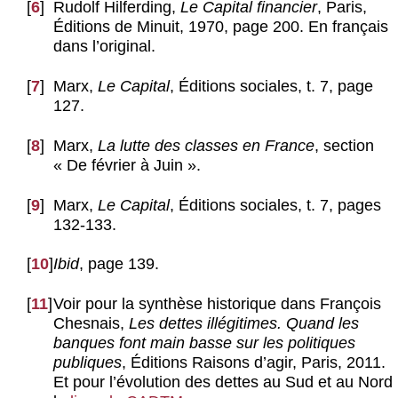
[
6
]
Rudolf Hilferding,
Le Capital financier
, Paris,
Éditions de Minuit, 1970, page 200. En français
dans l’original.
[
7
]
Marx,
Le Capita
l
, Éditions sociales, t. 7, page
127.
[
8
]
Marx,
La lutte des classes en France
, section
« De février à Juin ».
[
9
]
Marx,
Le Capita
l
, Éditions sociales, t. 7, pages
132-133.
[
10
]
Ibid
, page 139.
[
11
]
Voir pour la synthèse historique dans François
Chesnais,
Les dettes illégitimes. Quand les
banques font main basse sur les politiques
publiques
, Éditions Raisons d’agir, Paris, 2011.
Et pour l’évolution des dettes au Sud et au Nord