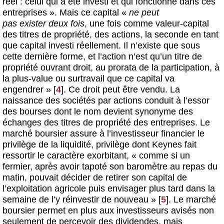
réel : celui qui a été investi et qui fonctionne dans ces
entreprises ». Mais ce capital «
ne peut
pas exister deux fois
, une fois comme valeur-capital
des titres de propriété, des actions, la seconde en tant
que capital investi réellement. Il n’existe que sous
cette dernière forme, et l’action n’est qu’un titre de
propriété ouvrant droit, au prorata de la participation, à
la plus-value ou surtravail que ce capital va
engendrer »
[
4
]
. Ce droit peut être vendu. La
naissance des sociétés par actions conduit à l’essor
des bourses dont le nom devient synonyme des
échanges des titres de propriété des entreprises. Le
marché boursier assure à l’investisseur financier le
privilège de la liquidité, privilège dont Keynes fait
ressortir le caractère exorbitant, « comme si un
fermier, après avoir tapoté son baromètre au repas du
matin, pouvait décider de retirer son capital de
l’exploitation agricole puis envisager plus tard dans la
semaine de l’y réinvestir de nouveau »
[
5
]
. Le marché
boursier permet en plus aux investisseurs avisés non
seulement de percevoir des dividendes, mais