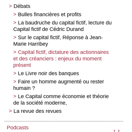
Débats
Qu’est-ce que la monnaie ? Petit
préalable à sa reconquête
Bulles financières et profits
« La monnaie est un rapport social »
La baudruche du capital fictif, lecture du
Entretien avec Michel Aglietta
Capital fictif de Cédric Durand
Grèce : une économie dépendante et
Sur le capital fictif, Réponse à Jean-
rentière
Marie Harribey
Pourquoi un audit de la dette de la
Capital fictif, dictature des actionnaires
Grèce
et des créanciers : enjeux du moment
présent
La perspective locale inédite d’une sortie
de la zone euro : la Grèce et ses
Le Livre noir des banques
avantages comparatifs
Faire un homme augmenté ou rester
Dette illégitime : un concept dangereux !
humain ?
À quoi sert une banque centrale ? Que
Le Capital comme économie et théorie
fait la BCE ? Que devrait-elle faire ?
de la société moderne,
Le déficit démocratique à la BCE du
La revue des revues
point de vue de ses salariés
Revue des revues n° 6
Notes sur la finance, une perspective
Podcasts
‹
›
marxiste.