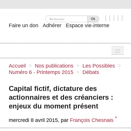
Ok
Faire un don
Adhérer
Espace vie-interne
Une
Accueil
>
Nos publications
>
Les Possibles
>
Numéro 6 - Printemps 2015
>
Débats
Attac ?
Nos idées
Capital fictif, dictature des
actionnaires et des créanciers :
Se mobiliser
enjeux du moment présent
Publications
*
mercredi 8 avril 2015
,
par
François Chesnais
Agenda