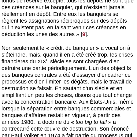
fonds de réserve excepté, tous les dépôts ne sont que
des créances sur le banquier, qui n’existent jamais
réellement en dépôt. Entre eux les banquiers se
règlent les assignations réciproques sur des dépôts
qui n’existent pas, en faisant venir ces créances en
déduction les unes des autres »
[
9
]
.
Non seulement le « crédit du banquier » a vocation à
s’éteindre, mais, quand il en a été créé trop, les crises
e
financières du XIX
siècle se sont chargées d’en
détruire une partie périodiquement. L’un des objectifs
des banques centrales a été d’essayer d’encadrer ce
processus et d’en limiter les dégâts, mais le travail de
destruction se faisait. En sautant d’un siècle et en
simplifiant un peu les choses, disons que tout change
avec la concentration bancaire. Aux États-Unis, même
lorsque la séparation entre banques commerciales et
banques d’affaires restait en vigueur, à partir des
années 1980, la doctrine du «
too big to fail
» a
contrecarré cette œuvre de destruction. Son énoncé
par Paul Volker en 1974 a fait partie du processus qui