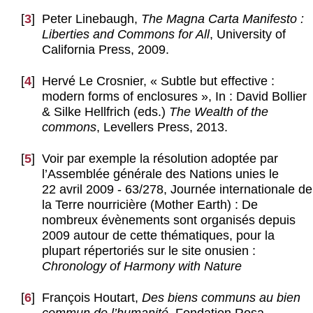
[
3
]
Peter Linebaugh,
The Magna Carta Manifesto :
Liberties and Commons for All
, University of
California Press, 2009.
[
4
]
Hervé Le Crosnier, « Subtle but effective :
modern forms of enclosures », In : David Bollier
& Silke Hellfrich (eds.)
The Wealth of the
commons
, Levellers Press, 2013.
[
5
]
Voir par exemple la résolution adoptée par
l’Assemblée générale des Nations unies le
22 avril 2009 - 63/278, Journée internationale de
la Terre nourricière (Mother Earth) : De
nombreux évènements sont organisés depuis
2009 autour de cette thématiques, pour la
plupart répertoriés sur le site onusien :
Chronology of Harmony with Nature
[
6
]
François Houtart,
Des biens communs au bien
commun de l’humanité
, Fondation Rosa