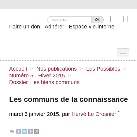
Ok
Faire un don
Adhérer
Espace vie-interne
Une
Accueil
>
Nos publications
>
Les Possibles
>
Numéro 5 - Hiver 2015
>
Attac ?
Dossier : les biens communs
Nos idées
Les communs de la connaissance
Se mobiliser
*
mardi 6 janvier 2015
,
par
Hervé Le Crosnier
Publications
Agenda