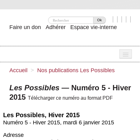
Ok
Faire un don
Adhérer
Espace vie-interne
Une
Accueil
>
Nos publications
Les Possibles
Attac ?
Les Possibles
— Numéro 5 - Hiver
Nos idées
2015
Télécharger ce numéro au format PDF
Se mobiliser
Les Possibles, Hiver 2015
Publications
Numéro 5 - Hiver 2015
,
mardi 6 janvier 2015
Agenda
Adresse