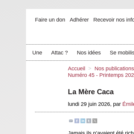
Faire un don
Adhérer
Recevoir nos inf
Une
Attac ?
Nos idées
Se mobili
Accueil
>
Nos publications
Numéro 45 - Printemps 20
La Mère Caca
lundi 29 juin 2026
,
par
Émil
Jamais ils n’avaient été rich