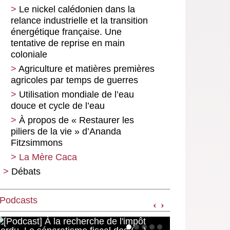
Le nickel calédonien dans la
relance industrielle et la transition
énergétique française. Une
tentative de reprise en main
coloniale
Agriculture et matières premières
agricoles par temps de guerres
Utilisation mondiale de l’eau
douce et cycle de l’eau
À propos de « Restaurer les
piliers de la vie » d’Ananda
Fitzsimmons
La Mère Caca
Débats
Taxez les riches ! Éloge de la
progressivité de l’impôt
Podcasts
‹
›
Pour une démocratie
économique radicale selon Daniel