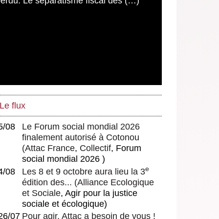
Bachet
Une analyse critique des crypto-
monnaies et des stablecoins face
à la nouvelle géopolitique
monétaire
Le flux
5/08
Le Forum social mondial 2026
finalement autorisé à Cotonou
(
Attac France
,
Collectif
, Forum
social mondial 2026 )
e
4/08
Les 8 et 9 octobre aura lieu la 3
édition des...
(
Alliance Ecologique
et Sociale
, Agir pour la justice
sociale et écologique)
26/07
Pour agir, Attac a besoin de vous !