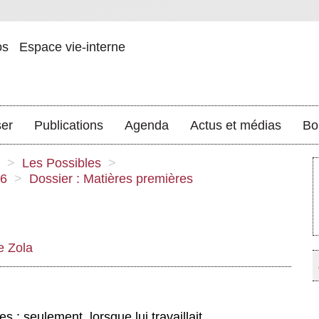
os
Espace vie-interne
ser
Publications
Agenda
Actus et médias
Bo
>
Les Possibles
>
26
>
Dossier : Matières premières
e Zola
es ; seulement, lorsque lui travaillait