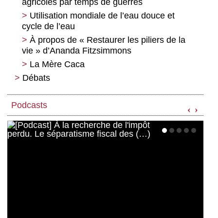
agricoles par temps de guerres
Utilisation mondiale de l’eau douce et
cycle de l’eau
À propos de « Restaurer les piliers de la
vie » d’Ananda Fitzsimmons
La Mère Caca
Débats
Taxez les riches ! Éloge de la
progressivité de l’impôt
Podcasts
‹
›
Pour une démocratie économique
radicale selon Daniel Bachet
Une analyse critique des crypto-
monnaies et des stablecoins face à la
nouvelle géopolitique monétaire