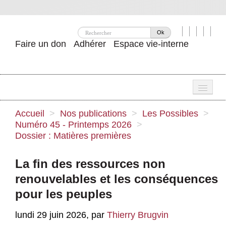
Ok
Faire un don
Adhérer
Espace vie-interne
Une
Accueil
>
Nos publications
>
Les Possibles
>
Numéro 45 - Printemps 2026
>
Attac ?
Dossier : Matières premières
Nos idées
La fin des ressources non
Se mobiliser
renouvelables et les conséquences
Publications
pour les peuples
Agenda
lundi 29 juin 2026
,
par
Thierry Brugvin