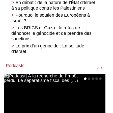
Enseignements d’une nouvelle convention
En débat : de la nature de l’État d’Israël
collective
à sa politique contre les Palestiniens
La maladie chronique du système de
Pourquoi le soutien des Européens à
santé français : diagnostic et traitement
Israël ?
Centrale de Gardanne : Quand
Les BRICS et Gaza : le refus de
l’utilisation de la biomasse cache la
dénoncer le génocide et de prendre des
déforestation
sanctions
Tout compte fait, le capital culturel est un
Le prix d’un génocide : La solitude
capital comme les autres
d’Israël
Podcasts
‹
›