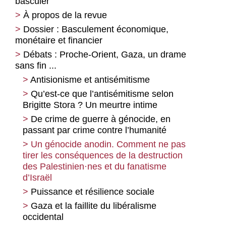
basculer
À propos de la revue
Dossier : Basculement économique,
monétaire et financier
Débats : Proche-Orient, Gaza, un drame
Cryptos publiques et privées : Vers une
sans fin ...
dollarisation des paiements numériques
Antisionisme et antisémitisme
Cryptomonnaies et stablecoins Les
enjeux d’une nouvelle forme de
Qu’est-ce que l’antisémitisme selon
« monnaie »
Brigitte Stora ? Un meurtre intime
La bataille de la monnaie numérique
De crime de guerre à génocide, en
passant par crime contre l’humanité
Le(s) capitalisme(s) sur fond de
révolution technique à base d’IA
Un génocide anodin. Comment ne pas
tirer les conséquences de la destruction
Critique des verticalismes numériques et
pistes pour une alternative
des Palestinien
·
nes et du fanatisme
d’Israël
Il n’y a pas de mystère du profit, il n’y a
qu’une invisibilisation du travail exploité
Puissance et résilience sociale
Le travail, variable d’ajustement des
Gaza et la faillite du libéralisme
recompositions productives
occidental