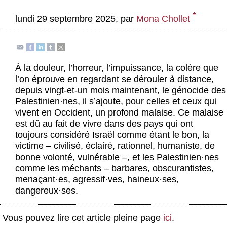
Actus et médias
*
lundi 29 septembre 2025
,
par
Mona Chollet
Boutique
À la douleur, l’horreur, l’impuissance, la colère que
l’on éprouve en regardant se dérouler à distance,
depuis vingt-et-un mois maintenant, le génocide des
Palestinien
·
nes, il s’ajoute, pour celles et ceux qui
vivent en Occident, un profond malaise. Ce malaise
est dû au fait de vivre dans des pays qui ont
toujours considéré Israël comme étant le bon, la
victime – civilisé, éclairé, rationnel, humaniste, de
bonne volonté, vulnérable –, et les Palestinien
·
nes
comme les méchants – barbares, obscurantistes,
menaçant
·
es, agressif
·
ves, haineux
·
ses,
dangereux
·
ses.
Vous pouvez lire cet article pleine page
ici
.