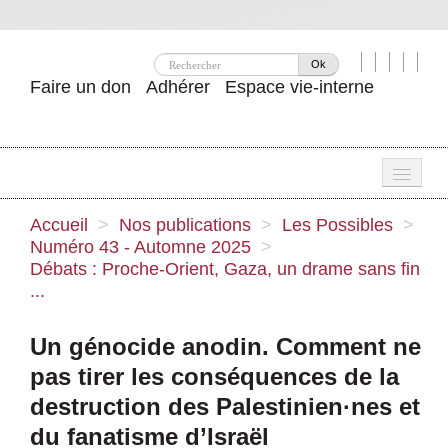
Ok
Faire un don
Adhérer
Espace vie-interne
Une
Accueil
>
Nos publications
>
Les Possibles
>
Numéro 43 - Automne 2025
>
Attac ?
Débats : Proche-Orient, Gaza, un drame sans fin
...
Nos idées
Se mobiliser
Un génocide anodin. Comment ne
pas tirer les conséquences de la
Publications
destruction des Palestinien
·
nes et
Agenda
du fanatisme d’Israël