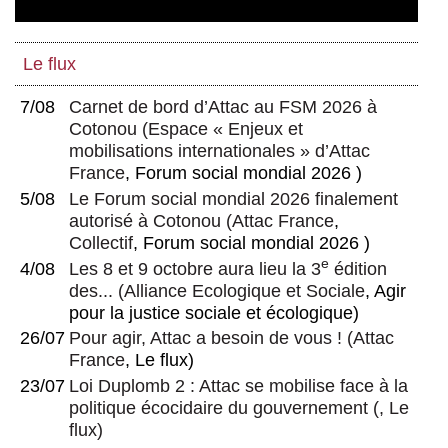
Sur la critique de la pensée décoloniale
Le flux
7/08
Carnet de bord d’Attac au FSM 2026 à
Cotonou
(
Espace « Enjeux et
mobilisations internationales » d’Attac
France
, Forum social mondial 2026 )
5/08
Le Forum social mondial 2026 finalement
autorisé à Cotonou
(
Attac France
,
Collectif
, Forum social mondial 2026 )
e
4/08
Les 8 et 9 octobre aura lieu la 3
édition
des...
(
Alliance Ecologique et Sociale
, Agir
pour la justice sociale et écologique)
26/07
Pour agir, Attac a besoin de vous !
(
Attac
France
, Le flux)
23/07
Loi Duplomb 2 : Attac se mobilise face à la
politique écocidaire du gouvernement
(, Le
flux)