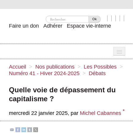
Ok
Faire un don
Adhérer
Espace vie-interne
Une
Accueil
>
Nos publications
>
Les Possibles
>
Numéro 41 - Hiver 2024-2025
>
Débats
Attac ?
Nos idées
Quelle voie de dépassement du
capitalisme ?
Se mobiliser
*
Publications
mercredi 22 janvier 2025
,
par
Michel Cabannes
Agenda