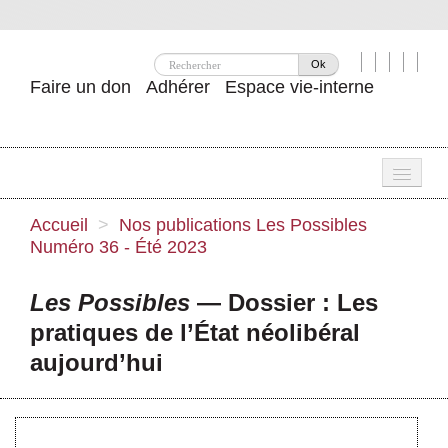
Ok
Faire un don
Adhérer
Espace vie-interne
Une
Accueil
>
Nos publications
Les Possibles
Numéro 36 - Été 2023
Attac ?
Nos idées
Les Possibles
— Dossier : Les
pratiques de l’État néolibéral
Se mobiliser
aujourd’hui
Publications
Agenda