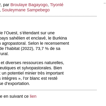
2
,
par
Broulaye Bagayogo
,
Tiyonlé
,
Souleymane Sampebego
de l’Ouest, s’étendant sur une
pays sahélien et enclavé, le Burkina
n agropastoral. Selon le recensement
de l’habitat (2022), 73,7 % de sa
ural.
et diverses ressources naturelles,
ieutiques et sylvopastorales. Bien
t un potentiel minier très important
ntègres », l’or blanc est resté
e d’exportation.
ge en suivant ce
lien