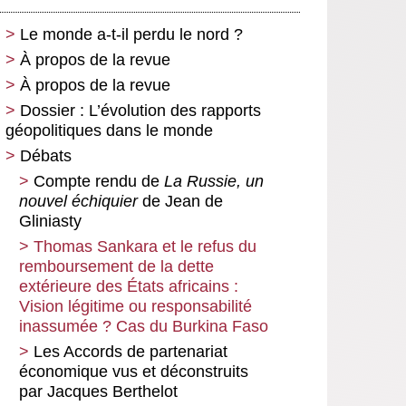
Le monde a-t-il perdu le nord ?
À propos de la revue
À propos de la revue
Dossier : L’évolution des rapports
géopolitiques dans le monde
Débats
Les surprises de la guerre
mondialisée
Compte rendu de
La Russie, un
nouvel échiquier
La guerre en Ukraine et ses
de Jean de
conséquences géopolitiques
Gliniasty
L’impérialisme et les
Thomas Sankara et le refus du
impérialistes
remboursement de la dette
extérieure des États africains :
Opposer l’utopie de la paix à la
Vision légitime ou responsabilité
réalité de la guerre
inassumée ? Cas du Burkina Faso
L’économie, une continuation de
Les Accords de partenariat
la guerre avec d’autres moyens
économique vus et déconstruits
Contre la guerre d’agression
par Jacques Berthelot
russe, l’urgence d’une gauche