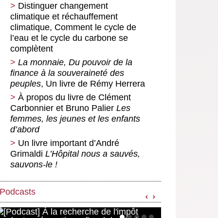
Distinguer changement
radicalement décoloniale
climatique et réchauffement
Onde progressiste en Amérique
climatique, Comment le cycle de
latine : Argentine, Brésil Colombie,
l’eau et le cycle du carbone se
Mexique, le chemin escarpé des
complètent
réformes structurelles
La monnaie, Du pouvoir de la
finance à la souveraineté des
peuples
, Un livre de Rémy Herrera
À propos du livre de Clément
Carbonnier et Bruno Palier
Les
femmes, les jeunes et les enfants
d’abord
Un livre important d’André
Grimaldi
L’Hôpital nous a sauvés,
sauvons-le !
Podcasts
‹
›