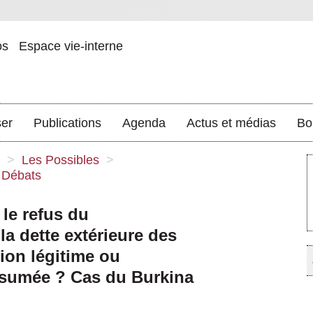
os
Espace vie-interne
ser
Publications
Agenda
Actus et médias
Bo
>
Les Possibles
>
Débats
le refus du
a dette extérieure des
sion légitime ou
ssumée ? Cas du Burkina