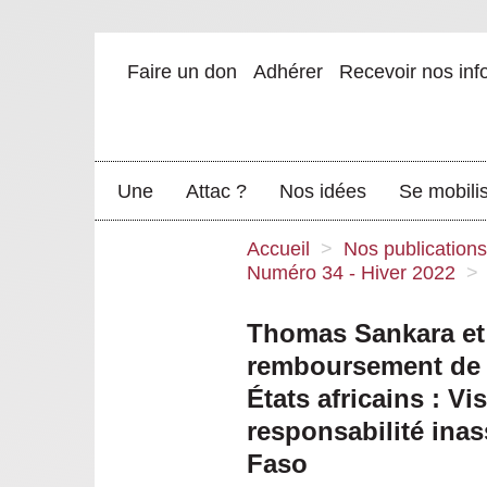
Faire un don
Adhérer
Recevoir nos inf
Une
Attac ?
Nos idées
Se mobili
Accueil
>
Nos publications
Numéro 34 - Hiver 2022
>
Thomas Sankara et 
remboursement de l
États africains : Vi
responsabilité ina
Faso