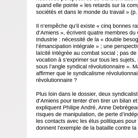
quand elle pointe « les retards sur la c
sociétés et dans le monde du travail » (p.
Il n’empêche qu’il existe « cinq bonnes r
d’Amiens », écrivent quatre membres du C
Industrie : nécessité de la « double beso
l’émancipation intégrale » ; une perspectiv
laïcité intégrée au combat social ; pas de 
vocation à s’exprimer sur tous les sujets, 
sous l’angle syndical révolutionnaire ». M
affirmer que le syndicalisme révolutionnai
révolutionnaire ?
Plus loin dans le dossier, deux syndicalis
d’Amiens pour tenter d’en tirer un bilan e
expliquent Philipe André, Anne Debrégeas
risques de manipulation, de perte d’ind
les contacts avec les élus politiques pour 
donnent l’exemple de la bataille contre la