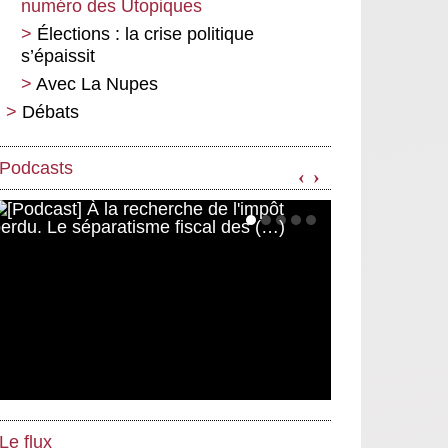
numéro des Utopiques
Élections : la crise politique
s’épaissit
Avec La Nupes
Débats
L’inflation : revenue pour partir,
ou partie pour durer ?
Podcasts
‹
›
La financiarisation de l’eau,
menace fantasmée ou réelle ?
Derrière la réforme, des retraites
au rabais
Le flux