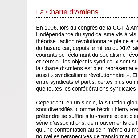
La Charte d’Amiens
En 1906, lors du congrès de la CGT à Amie
l’indépendance du syndicalisme vis-à-vis
théorise l’action révolutionnaire pleine et 
e
du hasard car, depuis le milieu du XIX
si
courants se réclamant du socialisme révol
et ceux où les objectifs syndicaux sont s
la Charte d’Amiens est bien représentativ
aussi « syndicalisme révolutionnaire ». E
entre syndicats et partis, certes plus o
que toutes les confédérations syndicales
Cependant, en un siècle, la situation gl
sont diversifiés. Comme l’écrit Thierry Re
prétendre se suffire à lui-même et est bie
série d’associations, de mouvements de lut
qu’une confrontation au sein même du mo
nouvelles perspectives de transformation d