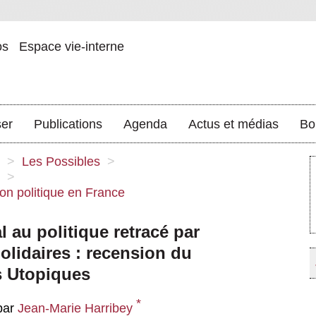
os
Espace vie-interne
ser
Publications
Agenda
Actus et médias
Bo
>
Les Possibles
>
>
ion politique en France
l au politique retracé par
olidaires : recension du
s Utopiques
*
par
Jean-Marie Harribey