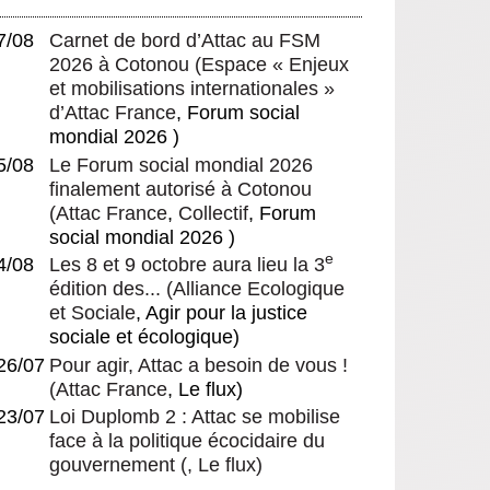
7/08
Carnet de bord d’Attac au FSM
2026 à Cotonou
(
Espace « Enjeux
et mobilisations internationales »
d’Attac France
, Forum social
mondial 2026 )
5/08
Le Forum social mondial 2026
finalement autorisé à Cotonou
(
Attac France
,
Collectif
, Forum
social mondial 2026 )
e
4/08
Les 8 et 9 octobre aura lieu la 3
édition des...
(
Alliance Ecologique
et Sociale
, Agir pour la justice
sociale et écologique)
26/07
Pour agir, Attac a besoin de vous !
(
Attac France
, Le flux)
23/07
Loi Duplomb 2 : Attac se mobilise
face à la politique écocidaire du
gouvernement
(, Le flux)