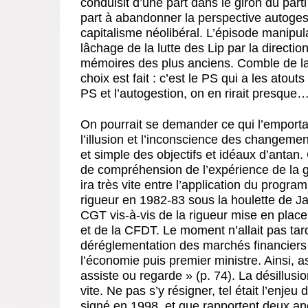
conduisit d’une part dans le giron du parti
part à abandonner la perspective autoges
capitalisme néolibéral. L’épisode manipul
lâchage de la lutte des Lip par la direct
mémoires des plus anciens. Comble de la m
choix est fait : c’est le PS qui a les atout
PS et l’autogestion, on en rirait presque
On pourrait se demander ce qui l’emporta
l’illusion et l’inconscience des changemen
et simple des objectifs et idéaux d’ant
de compréhension de l’expérience de la g
ira très vite entre l’application du prog
rigueur en 1982-83 sous la houlette de Jac
CGT vis-à-vis de la rigueur mise en plac
et de la CFDT. Le moment n’allait pas tarde
déréglementation des marchés financiers
l’économie puis premier ministre. Ainsi, 
assiste ou regarde » (p. 74). La désillusi
vite. Ne pas s’y résigner, tel était l’enj
signé en 1998, et que rapportent deux a