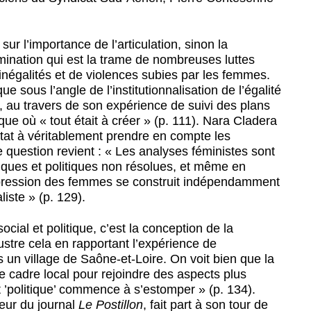
sur l’importance de l’articulation, sinon la
mination qui est la trame de nombreuses luttes
’inégalités et de violences subies par les femmes.
e sous l’angle de l’institutionnalisation de l’égalité
 au travers de son expérience de suivi des plans
ique où « tout était à créer » (p. 111). Nara Cladera
’État à véritablement prendre en compte les
e question revient : « Les analyses féministes sont
riques et politiques non résolues, et même en
’oppression des femmes se construit indépendamment
liste » (p. 129).
cial et politique, c’est la conception de la
lustre cela en rapportant l’expérience de
 un village de Saône-et-Loire. On voit bien que la
e cadre local pour rejoindre des aspects plus
et ’politique’ commence à s’estomper » (p. 134).
eur du journal
Le Postillon
, fait part à son tour de