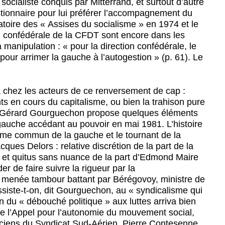
 socialiste conquis par Mitterrand, et surtout d’autre
tionnaire pour lui préférer l’accompagnement du
atoire des « Assises du socialisme » en 1974 et le
ion confédérale de la CFDT sont encore dans les
anipulation : « pour la direction confédérale, le
s pour arrimer la gauche à l’autogestion » (p. 61). Le
…
 chez les acteurs de ce renversement de cap :
ts en cours du capitalisme, ou bien la trahison pure
an. Gérard Gourguechon propose quelques éléments
auche accédant au pouvoir en mai 1981. L’histoire
ramme commun de la gauche et le tournant de la
ques Delors : relative discrétion de la part de la
e et quitus sans nuance de la part d’Edmond Maire
r de faire suivre la rigueur par la
 menée tambour battant par Bérégovoy, ministre de
assiste-t-on, dit Gourguechon, au « syndicalisme qui
on du « débouché politique » aux luttes arriva bien
eu de l’Appel pour l’autonomie du mouvement social,
nciens du Syndicat Sud-Aérien, Pierre Contesenne