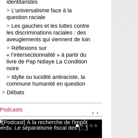
identitaristes
L’universalisme face à la
question raciale
Les gauches et les luttes contre
les discriminations raciales : des
aveuglements qui viennent de loin
Réflexions sur
« l’intersectionnalité » à partir du
livre de Pap Ndiaye La Condition
noire
Idylle ou lucidité antiraciste, la
commune humanité en question
Débats
L’écologie politique entre fiction
et réalité sociale
Podcasts
‹
›
Sur le livre de François Dubet,
Tous inégaux, tous singuliers.
Repenser la solidarité