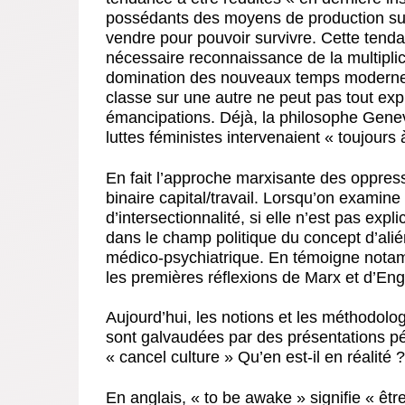
possédants des moyens de production sur l
vendre pour pouvoir survivre. Cette tenda
nécessaire reconnaissance de la multiplici
domination des nouveaux temps modernes.
classe sur une autre ne peut pas tout exp
émancipations. Déjà, la philosophe Gene
luttes féministes intervenaient « toujours
En fait l’approche marxisante des oppres
binaire capital/travail. Lorsqu’on exami
d’intersectionnalité, si elle n’est pas expl
dans le champ politique du concept d’alié
médico-psychiatrique. En témoigne notam
les premières réflexions de Marx et d’Enge
Aujourd’hui, les notions et les méthodologi
sont galvaudées par des présentations péj
« cancel culture » Qu’en est-il en réalité ?
En anglais, « to be awake » signifie « être