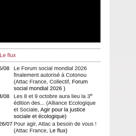
Homo adulescens, Lettre sur le
Despotisme hébécratique
Le flux
5/08
Le Forum social mondial 2026
finalement autorisé à Cotonou
(
Attac France
,
Collectif
, Forum
social mondial 2026 )
e
4/08
Les 8 et 9 octobre aura lieu la 3
édition des...
(
Alliance Ecologique
et Sociale
, Agir pour la justice
sociale et écologique)
26/07
Pour agir, Attac a besoin de vous !
(
Attac France
, Le flux)