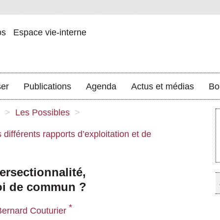
os
Espace vie-interne
ser
Publications
Agenda
Actus et médias
Bo
>
Les Possibles
>
différents rapports d’exploitation et de
ersectionnalité,
uoi de commun ?
*
Bernard Couturier