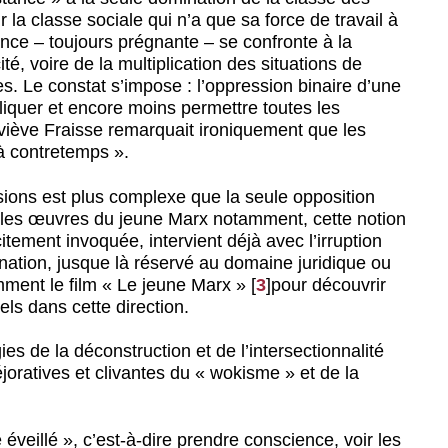
a classe sociale qui n’a que sa force de travail à
nce – toujours prégnante – se confronte à la
té, voire de la multiplication des situations de
 Le constat s’impose : l’oppression binaire d’une
liquer et encore moins permettre toutes les
viève Fraisse remarquait ironiquement que les
 à contretemps ».
sions est plus complexe que la seule opposition
ne les œuvres du jeune Marx notamment, cette notion
icitement invoquée, intervient déjà avec l’irruption
nation, jusque là réservé au domaine juridique ou
ment le film « Le jeune Marx »
[
3
]
pour découvrir
ls dans cette direction.
es de la déconstruction et de l’intersectionnalité
oratives et clivantes du « wokisme » et de la
 éveillé », c’est-à-dire prendre conscience, voir les