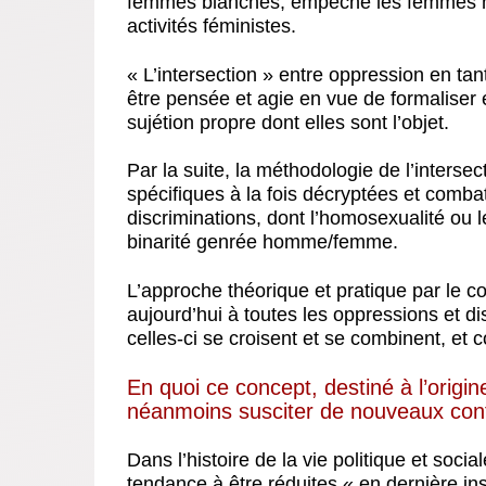
femmes blanches, empêche les femmes no
activités féministes.
« L’intersection » entre oppression en ta
être pensée et agie en vue de formaliser 
sujétion propre dont elles sont l’objet.
Par la suite, la méthodologie de l’interse
spécifiques à la fois décryptées et comb
discriminations, dont l’homosexualité ou l
binarité genrée homme/femme.
L’approche théorique et pratique par le co
aujourd’hui à toutes les oppressions et 
celles-ci se croisent et se combinent, et
En quoi ce concept, destiné à l’origi
néanmoins susciter de nouveaux conf
Dans l’histoire de la vie politique et soci
tendance à être réduites « en dernière in