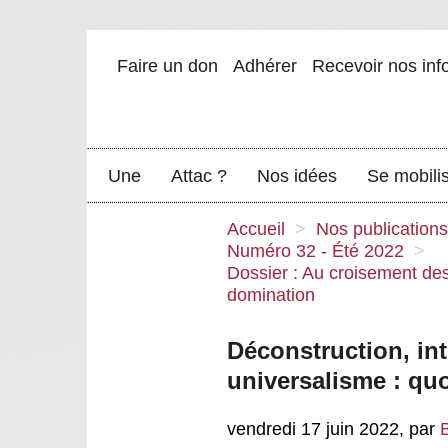
Faire un don
Adhérer
Recevoir nos inf
Une
Attac ?
Nos idées
Se mobili
Accueil
>
Nos publications
Numéro 32 - Été 2022
>
Dossier : Au croisement des 
domination
Déconstruction, int
universalisme : q
vendredi 17 juin 2022
,
par