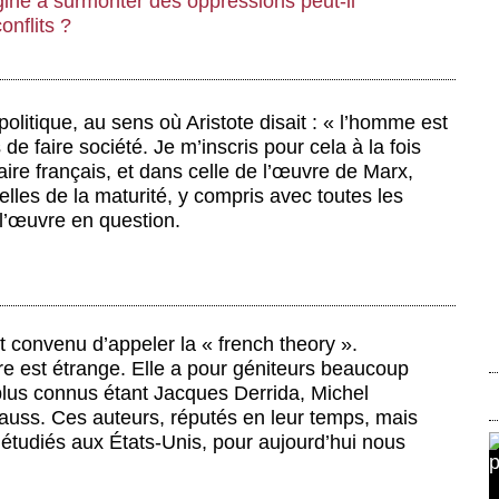
igine à surmonter des oppressions peut-il
nflits ?
litique, au sens où Aristote disait : « l’homme est
 de faire société. Je m’inscris pour cela à la fois
itaire français, et dans celle de l’œuvre de Marx,
les de la maturité, y compris avec toutes les
e l’œuvre en question.
st convenu d’appeler la « french theory ».
ire est étrange. Elle a pour géniteurs beaucoup
plus connus étant Jacques Derrida, Michel
rauss. Ces auteurs, réputés en leur temps, mais
e étudiés aux États-Unis, pour aujourd’hui nous