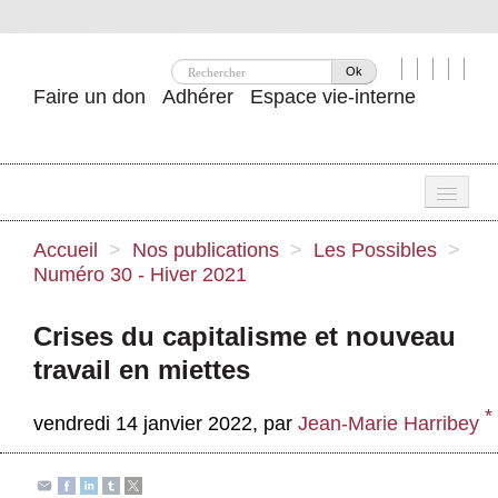
Ok
Faire un don
Adhérer
Espace vie-interne
Une
Accueil
>
Nos publications
>
Les Possibles
>
Numéro 30 - Hiver 2021
Attac ?
Nos idées
Crises du capitalisme et nouveau
travail en miettes
Se mobiliser
*
Publications
vendredi 14 janvier 2022
,
par
Jean-Marie Harribey
Agenda