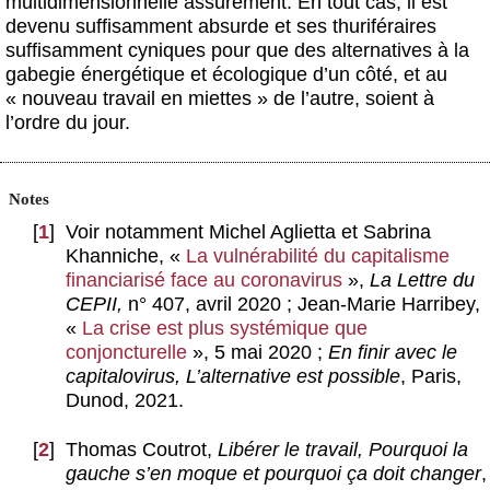
multidimensionnelle assurément. En tout cas, il est
devenu suffisamment absurde et ses thuriféraires
suffisamment cyniques pour que des alternatives à la
gabegie énergétique et écologique d’un côté, et au
« nouveau travail en miettes » de l’autre, soient à
l’ordre du jour.
Notes
[
1
]
Voir notamment Michel Aglietta et Sabrina
Khanniche, «
La vulnérabilité du capitalisme
financiarisé face au coronavirus
»,
La Lettre du
CEPII,
n° 407, avril 2020 ; Jean-Marie Harribey,
«
La crise est plus systémique que
conjoncturelle
», 5 mai 2020 ;
En finir avec le
capitalovirus, L’alternative est possible
, Paris,
Dunod, 2021.
[
2
]
Thomas Coutrot,
Libérer le travail, Pourquoi la
gauche s’en moque et pourquoi ça doit changer
,