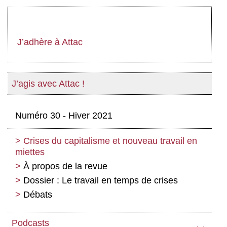
J’adhère à Attac
J’agis avec Attac !
Numéro 30 - Hiver 2021
Crises du capitalisme et nouveau travail en
miettes
À propos de la revue
Dossier : Le travail en temps de crises
Débats
Le capitalisme est-il en crise ?
Note sur la situation économique
Concilier climat et commerce dans un
mondiale
capitalisme mondial sous tension
Podcasts
‹
›