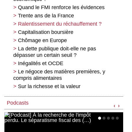
Le paradigme écologique et le politique
C’est le moment de bifurquer
Quand le FMI renforce les évidences
Penser l’écologisme comme force
Une question stratégique centrale : En
Trente ans de la France
sociale
finir avec le néolibéralisme
Ralentissement du réchauffement ?
Pour dépasser l’opposition
Les nouveaux habits du commun
Capitalisation boursière
nature/culture : une perspective
Chômage en Europe
anthropologique et altermondialiste
La dette publique doit-elle ne pas
Sur la valeur de la nature, éviter le
dépasser un certain seuil ?
fétichisme
Inégalités et OCDE
Éloge de la « croissance des forces
productives » ou critique de la « production
Le négoce des matières premières, y
pour la production » ? Le « double Marx »
compris alimentaires
face à la crise écologique
Sur la richesse et la valeur
Podcasts
‹
›