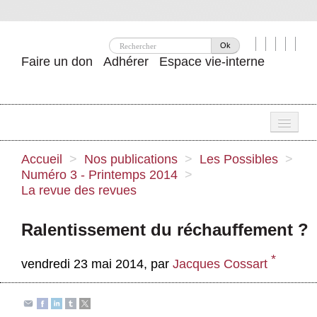
Ok
Faire un don
Adhérer
Espace vie-interne
Une
Accueil
>
Nos publications
>
Les Possibles
>
Numéro 3 - Printemps 2014
>
Attac ?
La revue des revues
Nos idées
Ralentissement du réchauffement ?
Se mobiliser
*
vendredi 23 mai 2014
,
par
Jacques Cossart
Publications
Agenda