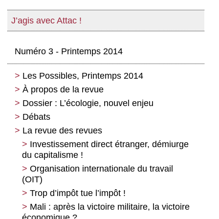
J’agis avec Attac !
Numéro 3 - Printemps 2014
Les Possibles, Printemps 2014
À propos de la revue
Dossier : L’écologie, nouvel enjeu
Débats
La transition énergétique : pourquoi,
pour qui et comment ?
La revue des revues
Les projets d’infrastructures de transport,
tous « inutiles et imposés » ?
La transition énergétique : bonne ou
Investissement direct étranger, démiurge
mauvaise pour l’emploi ?
du capitalisme !
Financiarisation au Brésil : « un tigre en
papier, avec des dents atomiques » ?
Comment penser une « prospérité sans
Organisation internationale du travail
croissance » ?
(OIT)
Cinquante ans d’éducation populaire et
de résistance à la dictature
L’État comme interface entre le
Trop d’impôt tue l’impôt !
capitalisme et la nature
Déstabiliser le compromis à droite,
Mali : après la victoire militaire, la victoire
imaginer une stratégie pour la gauche
Sport, infrastructures et totalitarismes
économique ?