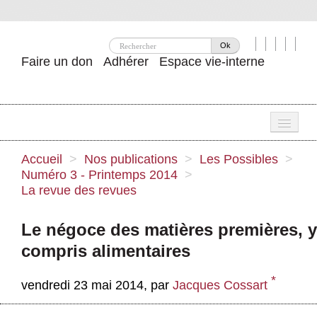
Ok
Faire un don
Adhérer
Espace vie-interne
Une
Accueil
>
Nos publications
>
Les Possibles
>
Numéro 3 - Printemps 2014
>
Attac ?
La revue des revues
Nos idées
Le négoce des matières premières, y
Se mobiliser
compris alimentaires
Publications
*
vendredi 23 mai 2014
,
par
Jacques Cossart
Agenda