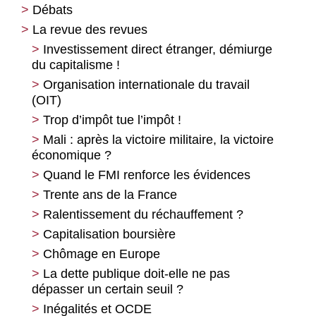
Débats
La transition énergétique : pourquoi,
pour qui et comment ?
La revue des revues
Les projets d’infrastructures de transport,
tous « inutiles et imposés » ?
La transition énergétique : bonne ou
Investissement direct étranger, démiurge
mauvaise pour l’emploi ?
du capitalisme !
Financiarisation au Brésil : « un tigre en
papier, avec des dents atomiques » ?
Comment penser une « prospérité sans
Organisation internationale du travail
croissance » ?
(OIT)
Cinquante ans d’éducation populaire et
de résistance à la dictature
L’État comme interface entre le
Trop d’impôt tue l’impôt !
capitalisme et la nature
Déstabiliser le compromis à droite,
Mali : après la victoire militaire, la victoire
imaginer une stratégie pour la gauche
Sport, infrastructures et totalitarismes
économique ?
Le paradigme écologique et le politique
C’est le moment de bifurquer
Quand le FMI renforce les évidences
Penser l’écologisme comme force
Une question stratégique centrale : En
Trente ans de la France
sociale
finir avec le néolibéralisme
Ralentissement du réchauffement ?
Pour dépasser l’opposition
Les nouveaux habits du commun
Capitalisation boursière
nature/culture : une perspective
Chômage en Europe
anthropologique et altermondialiste
La dette publique doit-elle ne pas
Sur la valeur de la nature, éviter le
dépasser un certain seuil ?
fétichisme
Inégalités et OCDE
Éloge de la « croissance des forces