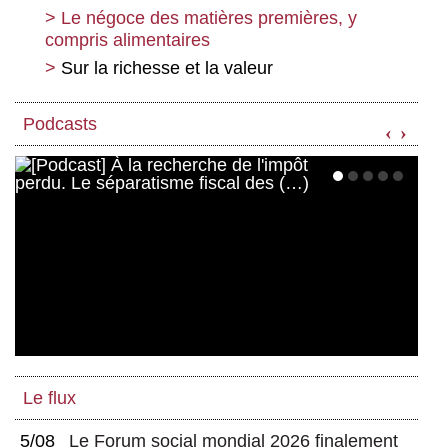
productives » ou critique de la « production
Le négoce des matières premières, y
pour la production » ? Le « double Marx »
compris alimentaires
face à la crise écologique
Sur la richesse et la valeur
Podcasts
‹
›
Le flux
5/08
Le Forum social mondial 2026 finalement