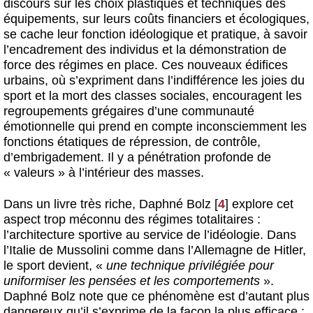
discours sur les choix plastiques et techniques des
équipements, sur leurs coûts financiers et écologiques,
se cache leur fonction idéologique et pratique, à savoir
l’encadrement des individus et la démonstration de
force des régimes en place. Ces nouveaux édifices
urbains, où s’expriment dans l’indifférence les joies du
sport et la mort des classes sociales, encouragent les
regroupements grégaires d’une communauté
émotionnelle qui prend en compte inconsciemment les
fonctions étatiques de répression, de contrôle,
d’embrigadement. Il y a pénétration profonde de
« valeurs » à l’intérieur des masses.
Dans un livre très riche, Daphné Bolz
[
4
]
explore cet
aspect trop méconnu des régimes totalitaires :
l’architecture sportive au service de l’idéologie. Dans
l’Italie de Mussolini comme dans l’Allemagne de Hitler,
le sport devient, «
une technique privilégiée pour
uniformiser les pensées et les comportements
».
Daphné Bolz note que ce phénomène est d’autant plus
dangereux qu’il s’exprime de la façon la plus efficace :