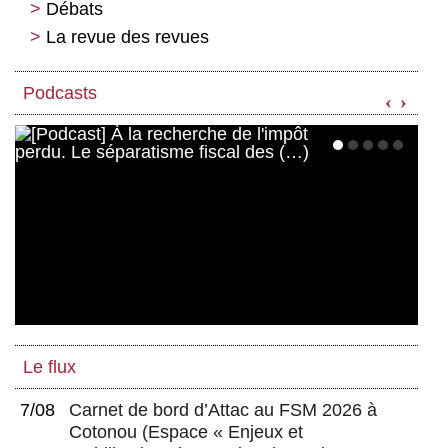
Débats
La revue des revues
Les projets d’infrastructures de transport,
tous « inutiles et imposés » ?
Investissement direct étranger, démiurge
du capitalisme !
Financiarisation au Brésil : « un tigre en
Podcasts
‹
›
papier, avec des dents atomiques » ?
Organisation internationale du travail
(OIT)
Cinquante ans d’éducation populaire et
de résistance à la dictature
Trop d’impôt tue l’impôt !
Déstabiliser le compromis à droite,
Mali : après la victoire militaire, la victoire
imaginer une stratégie pour la gauche
économique ?
C’est le moment de bifurquer
Quand le FMI renforce les évidences
Une question stratégique centrale : En
Trente ans de la France
finir avec le néolibéralisme
Ralentissement du réchauffement ?
Les nouveaux habits du commun
Capitalisation boursière
Chômage en Europe
Le flux
La dette publique doit-elle ne pas
dépasser un certain seuil ?
7/08
Carnet de bord d’Attac au FSM 2026 à
Cotonou
(
Espace « Enjeux et
Inégalités et OCDE