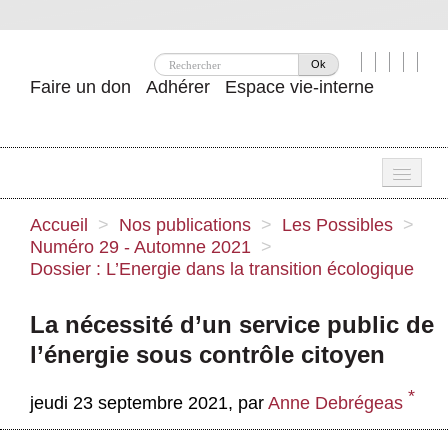
Ok
Faire un don
Adhérer
Espace vie-interne
Une
Accueil
>
Nos publications
>
Les Possibles
>
Numéro 29 - Automne 2021
>
Attac ?
Dossier : L’Energie dans la transition écologique
Nos idées
La nécessité d’un service public de
Se mobiliser
l’énergie sous contrôle citoyen
Publications
*
jeudi 23 septembre 2021
,
par
Anne Debrégeas
Agenda