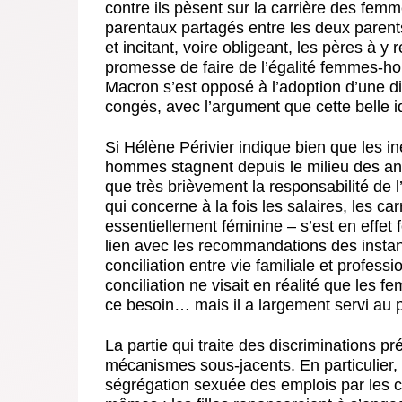
contre ils pèsent sur la carrière des femme
parentaux partagés entre les deux parents 
et incitant, voire obligeant, les pères à y r
promesse de faire de l’égalité femmes-
Macron s’est opposé à l’adoption d’une di
congés, avec l’argument que cette belle i
Si Hélène Périvier indique bien que les in
hommes stagnent depuis le milieu des an
que très brièvement la responsabilité de l
qui concerne à la fois les salaires, les car
essentiellement féminine – s’est en effe
lien avec les recommandations des insta
conciliation entre vie familiale et profes
conciliation ne visait en réalité que les f
ce besoin… mais il a largement servi au pat
La partie qui traite des discriminations pr
mécanismes sous-jacents. En particulier, 
ségrégation sexuée des emplois par les ch