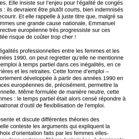
s. Elle insiste sur l’enjeu pour l’égalité de congés
: ils devraient être plutôt courts, bien indemnisés
ecourir. Et elle rappelle à juste titre que, malgré sa
hommes une grande cause nationale, Emmanuel
rective européenne très progressiste sur ces
dée risque de coûter trop cher !
égalités professionnelles entre les femmes et les
nées 1990, on peut regretter qu’elle ne mentionne
’emploi à temps partiel dans ces inégalités, en ce
rières et les retraites. Cette forme d’emploi –
t fortement développée à partir des années 1990 en
nces européennes de, précisément, permettre la
sionnelle. Même formulée de manière neutre, cette
emmes : le temps partiel était alors censé répondre à
ronat d’outil de flexibilisation de l’emploi.
ésente et discute différentes théories des
elle conteste les arguments qui expliquent la
oix d’orientation faits par les femmes elles-