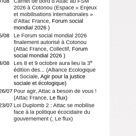
7/08
Carnet de bord d’Attac au FSM
2026 à Cotonou
(
Espace « Enjeux
et mobilisations internationales »
d’Attac France
, Forum social
mondial 2026 )
5/08
Le Forum social mondial 2026
finalement autorisé à Cotonou
(
Attac France
,
Collectif
, Forum
social mondial 2026 )
e
4/08
Les 8 et 9 octobre aura lieu la 3
édition des...
(
Alliance Ecologique
et Sociale
, Agir pour la justice
sociale et écologique)
26/07
Pour agir, Attac a besoin de vous !
(
Attac France
, Le flux)
23/07
Loi Duplomb 2 : Attac se mobilise
face à la politique écocidaire du
gouvernement
(, Le flux)