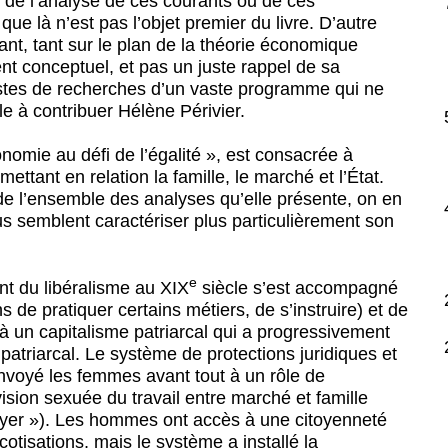
lan de l’analyse de ces courants ou de ces
 là n’est pas l’objet premier du livre. D’autre
ant, tant sur le plan de la théorie économique
nt conceptuel, et pas un juste rappel de sa
pistes de recherches d’un vaste programme qui ne
e à contribuer Hélène Périvier.
conomie au défi de l’égalité », est consacrée à
ttant en relation la famille, le marché et l’État.
 de l’ensemble des analyses qu’elle présente, on en
s semblent caractériser plus particulièrement son
e
t du libéralisme au XIX
siècle s’est accompagné
s de pratiquer certains métiers, de s’instruire) et de
t à un capitalisme patriarcal qui a progressivement
patriarcal. Le système de protections juridiques et
envoyé les femmes avant tout à un rôle de
ision sexuée du travail entre marché et famille
er »). Les hommes ont accès à une citoyenneté
cotisations, mais le système a installé la