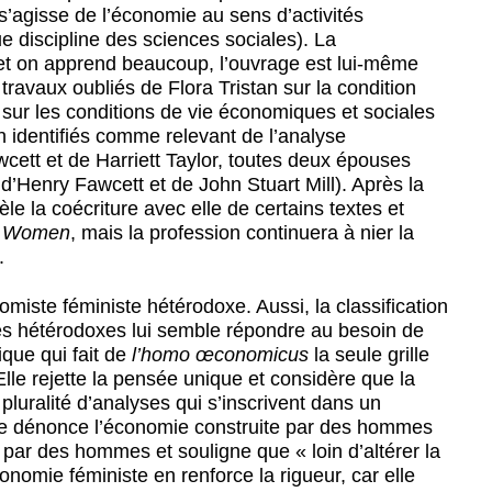
’agisse de l’économie au sens d’activités
 discipline des sciences sociales). La
 et on apprend beaucoup, l’ouvrage est lui-même
travaux oubliés de Flora Tristan sur la condition
é sur les conditions de vie économiques et sociales
n identifiés comme relevant de l’analyse
ett et de Harriett Taylor, toutes deux épouses
’Henry Fawcett et de John Stuart Mill). Après la
èle la coécriture avec elle de certains textes et
of Women
, mais la profession continuera à nier la
.
iste féministe hétérodoxe. Aussi, la classification
es hétérodoxes lui semble répondre au besoin de
ique qui fait de
l’homo œconomicus
la seule grille
le rejette la pensée unique et considère que la
luralité d’analyses qui s’inscrivent dans un
Elle dénonce l’économie construite par des hommes
 par des hommes et souligne que « loin d’altérer la
onomie féministe en renforce la rigueur, car elle