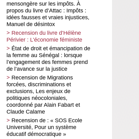
Dettes et migrations contraintes :
mensongère sur les impôts. À
l’étroite imbrication entre exil forcé
propos du livre d’Attac : Impôts :
et domination subie par
idées fausses et vraies injustices,
l’endettement
Manuel de désintox
Maghreb dix ans après
Recension du livre d’Hélène
Crise de confiance et réforme
Périvier : L’économie féministe
monétaire : le difficile passage du
État de droit et émancipation de
franc CFA à l’eco
la femme au Sénégal : lorsque
Les rapports de force qui se
l’engagement des femmes prend
nouent autour de l’accès aux
de l’avance sur la justice
vaccins contre le covid-19 pour les
Recension de Migrations
pays du Sud
forcées, discriminations et
Les pays du Maghreb face à la
exclusions, Les enjeux de
pandémie : épargnés ou encore
politiques néocoloniales,
plus éprouvés ?
coordonné par Alain Fabart et
Claude Calame
Recension du livre d’Enrique
Ubieta Gómez, Zone rouge,
Recension de : « SOS Ecole
l’expérience cubaine contre l’Ébola
Université, Pour un système
éducatif démocratique »
Stratégie fiscale de Joe Biden :