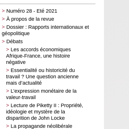
Numéro 28 - Eté 2021
À propos de la revue
Dossier : Rapports internationaux et
géopolitique
Débats
Requiem pour la géopolitique :
vers une vision intersociale du
Les accords économiques
monde
Afrique-France, une histoire
négative
Le FMI et la Banque
mondiale des années 2010 à la
Essentialité ou historicité du
pandémie du coronavirus : la
travail ? Une question ancienne
quête ratée d’une nouvelle image
mais d’actualité
Le pacte mondial pour une
L’expression monétaire de la
migration sûre, ordonnée et
valeur-travail
régulière : une porte ouverte aux
Lecture de Piketty II : Propriété,
migrant.e.s ou un renforcement
idéologie et mystère de la
des obstacles au déplacement des
disparition de John Locke
personnes ?
La propagande néolibérale