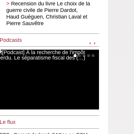
de réels changements ?
Recension du livre Le choix de la
guerre civile de Pierre Dardot,
Accord UE-Chine : l’UE rassure
les investisseurs au mépris des
Haud Guéguen, Christian Laval et
droits humains
Pierre Sauvêtre
Podcasts
‹
›
Le flux