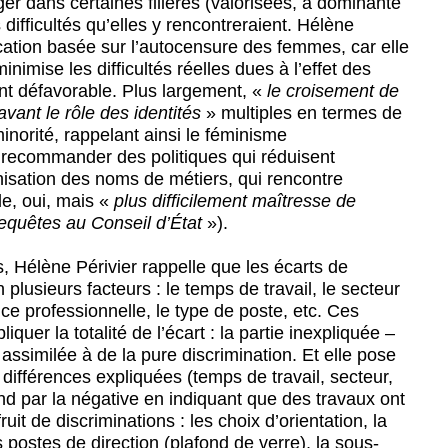
er dans certaines filières (valorisées, à dominante
difficultés qu’elles y rencontreraient. Hélène
plication basée sur l’autocensure des femmes, car elle
nimise les difficultés réelles dues à l’effet des
t défavorable. Plus largement, «
le croisement de
vant le rôle des identités
» multiples en termes de
norité, rappelant ainsi le féminisme
à recommander des politiques qui réduisent
nisation des noms de métiers, qui rencontre
e, oui, mais «
plus difficilement maîtresse de
requêtes au Conseil d’État
»).
, Hélène Périvier rappelle que les écarts de
 plusieurs facteurs : le temps de travail, le secteur
nce professionnelle, le type de poste, etc. Ces
quer la totalité de l’écart : la partie inexpliquée –
assimilée à de la pure discrimination. Et elle pose
 différences expliquées (temps de travail, secteur,
ond par la négative en indiquant que des travaux ont
uit de discriminations : les choix d’orientation, la
ostes de direction (plafond de verre), la sous-