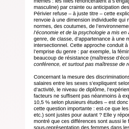
mêmes : les filles renonceraient à s’engag
masculine) par crainte ou anticipation des 
Périvier refuse – à juste titre – cette ex
renvoie à une dimension individuelle qui mi
normes, des coutumes, de l’environnemen
l’économie et de la psychologie a mis en a
genre, de classe, d’appartenance à une mi
intersectionnel. Cette approche conduit 
l’emprise du genre : par exemple, la fémi
beaucoup de résistance (maîtresse d’écol
conférence, et surtout pas maîtresse de 
Concernant la mesure des discriminations
salaires entre les sexes s’expliquent selon
d’activité, le niveau de diplôme, l’expérie
facteurs ne suffisent pas néanmoins à expli
10,5 % selon plusieurs études – est donc 
cette question importante : est-ce que les
etc.) sont justes pour autant ? Elle y rép
montré que ces différences sont aussi le fr
sous-représentation des femmes dans les p