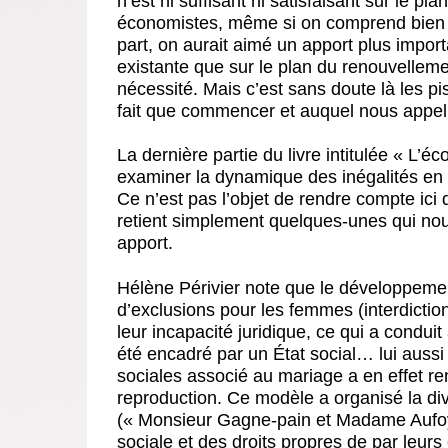
n’est ni suffisant ni satisfaisant sur le p
économistes, même si on comprend bien que
part, on aurait aimé un apport plus import
existante que sur le plan du renouvelleme
nécessité. Mais c’est sans doute là les 
fait que commencer et auquel nous appell
La dernière partie du livre intitulée « L’é
examiner la dynamique des inégalités en me
Ce n’est pas l’objet de rendre compte ici
retient simplement quelques-unes qui nou
apport.
Hélène Périvier note que le développemen
d’exclusions pour les femmes (interdiction
leur incapacité juridique, ce qui a condui
été encadré par un État social… lui aussi 
sociales associé au mariage a en effet r
reproduction. Ce modèle a organisé la div
(« Monsieur Gagne-pain et Madame Aufoy
sociale et des droits propres de par leurs 