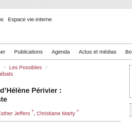
os
Espace vie-interne
ser
Publications
Agenda
Actus et médias
Bo
>
Les Possibles
>
ébats
d’Hélène Périvier :
te
*
*
sther Jeffers
,
Christiane Marty