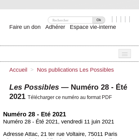
Ok
Faire un don
Adhérer
Espace vie-interne
Une
Accueil
>
Nos publications
Les Possibles
Attac ?
Les Possibles
— Numéro 28 - Été
Nos idées
2021
Télécharger ce numéro au format PDF
Se mobiliser
Numéro 28 - Eté 2021
Publications
Numéro 28 - Été 2021
,
vendredi 11 juin 2021
Agenda
Adresse Attac, 21 ter rue Voltaire, 75011 Paris