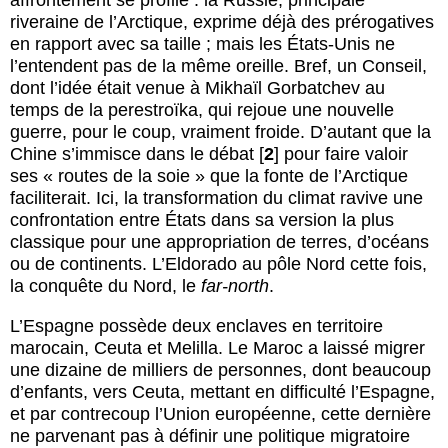
affrontement se profile : la Russie, principale
riveraine de l’Arctique, exprime déjà des prérogatives
en rapport avec sa taille ; mais les États-Unis ne
l’entendent pas de la même oreille. Bref, un Conseil,
dont l’idée était venue à Mikhaïl Gorbatchev au
temps de la perestroïka, qui rejoue une nouvelle
guerre, pour le coup, vraiment froide. D’autant que la
Chine s’immisce dans le débat
[
2
]
pour faire valoir
ses « routes de la soie » que la fonte de l’Arctique
faciliterait. Ici, la transformation du climat ravive une
confrontation entre États dans sa version la plus
classique pour une appropriation de terres, d’océans
ou de continents. L’Eldorado au pôle Nord cette fois,
la conquête du Nord, le
far-north
.
L’Espagne possède deux enclaves en territoire
marocain, Ceuta et Melilla. Le Maroc a laissé migrer
une dizaine de milliers de personnes, dont beaucoup
d’enfants, vers Ceuta, mettant en difficulté l’Espagne,
et par contrecoup l’Union européenne, cette dernière
ne parvenant pas à définir une politique migratoire