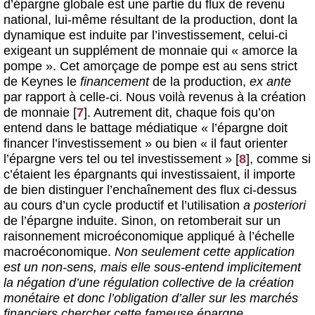
d’épargne globale est une partie du flux de revenu
national, lui-même résultant de la production, dont la
dynamique est induite par l’investissement, celui-ci
exigeant un supplément de monnaie qui « amorce la
pompe ». Cet amorçage de pompe est au sens strict
de Keynes le
financement
de la production,
ex ante
par rapport à celle-ci. Nous voilà revenus à la création
de monnaie
[
7
]
. Autrement dit, chaque fois qu’on
entend dans le battage médiatique « l’épargne doit
financer l’investissement » ou bien « il faut orienter
l’épargne vers tel ou tel investissement »
[
8
]
, comme si
c’étaient les épargnants qui investissaient, il importe
de bien distinguer l’enchaînement des flux ci-dessus
au cours d’un cycle productif et l’utilisation
a posteriori
de l’épargne induite. Sinon, on retomberait sur un
raisonnement microéconomique appliqué à l’échelle
macroéconomique.
Non seulement cette application
est un non-sens, mais elle sous-entend implicitement
la négation d’une régulation collective de la création
monétaire et donc l’obligation d’aller sur les marchés
financiers chercher cette fameuse épargne