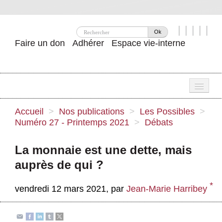
Ok
Faire un don
Adhérer
Espace vie-interne
Une
Accueil
>
Nos publications
>
Les Possibles
>
Numéro 27 - Printemps 2021
>
Débats
Attac ?
Nos idées
La monnaie est une dette, mais
auprès de qui ?
Se mobiliser
*
Publications
vendredi 12 mars 2021
,
par
Jean-Marie Harribey
Agenda