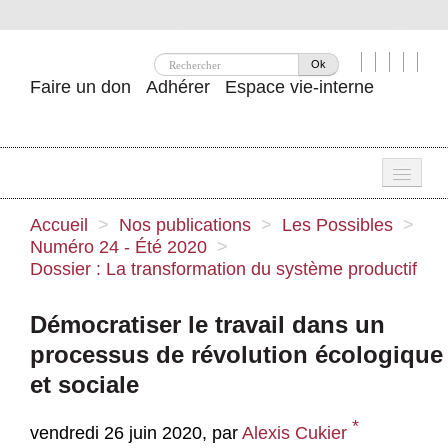
Ok
Faire un don
Adhérer
Espace vie-interne
Une
Accueil
>
Nos publications
>
Les Possibles
>
Numéro 24 - Été 2020
>
Attac ?
Dossier : La transformation du système productif
Nos idées
Démocratiser le travail dans un
Se mobiliser
processus de révolution écologique
Publications
et sociale
Agenda
*
vendredi 26 juin 2020
,
par
Alexis Cukier