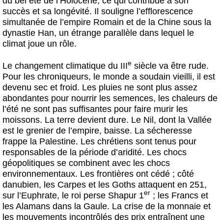
du bel été de l’Holocène, ce qui contribue à son
succès et sa longévité. Il souligne l’efflorescence
simultanée de l’empire Romain et de la Chine sous la
dynastie Han, un étrange parallèle dans lequel le
climat joue un rôle.
e
Le changement climatique du III
siècle va être rude.
Pour les chroniqueurs, le monde a soudain vieilli, il est
devenu sec et froid. Les pluies ne sont plus assez
abondantes pour nourrir les semences, les chaleurs de
l’été ne sont pas suffisantes pour faire murir les
moissons. La terre devient dure. Le Nil, dont la Vallée
est le grenier de l’empire, baisse. La sécheresse
frappe la Palestine. Les chrétiens sont tenus pour
responsables de la période d’aridité. Les chocs
géopolitiques se combinent avec les chocs
environnementaux. Les frontières ont cédé ; côté
danubien, les Carpes et les Goths attaquent en 251,
er
sur l’Euphrate, le roi perse Shapur 1
; les Francs et
les Alamans dans la Gaule. La crise de la monnaie et
les mouvements incontrôlés des prix entraînent une