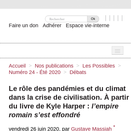
Ok
Faire un don
Adhérer
Espace vie-interne
Une
Accueil
>
Nos publications
>
Les Possibles
>
Numéro 24 - Été 2020
>
Débats
Attac ?
Nos idées
Le rôle des pandémies et du climat
dans la crise de civilisation. À partir
Se mobiliser
du livre de Kyle Harper :
l’empire
Publications
romain s’est effondré
Agenda
*
vendredi 26 juin 2020
,
par
Gustave Massiah