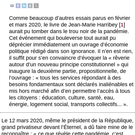
Actus et médias
Boutique
Comme beaucoup d’autres essais parus en février
et mars 2020, le livre de Jean-Marie Harribey
[
1
]
aurait pu tomber dans le trou noir de la pandémie.
Cet événement qui bouleverse tout aurait pu
déprécier immédiatement un ouvrage d’économie
politique rédigé dans son ignorance. Il n’en est rien,
il suffit pour s’en convaincre d’évoquer la « rêverie
autour d’un nouveau principe constitutionnel » qui
inaugure la deuxième partie, propositionnelle, de
l’ouvrage : « tous les services répondant à des
besoins fondamentaux sont déclarés inaliénables et
mis hors marché afin d’en permettre l’accès à tous
les citoyens : éducation, culture, santé, eau,
énergie, logement social, transports collectifs... ».
Le 12 mars 2020, même le président de la République,
grand privatiseur devant l’Éternel, a dû faire mine de le
reconnaître : « ce que révèle cette pandémie, c’est