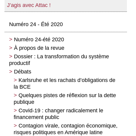
J’agis avec Attac !
Numéro 24 - Été 2020
Numéro 24-été 2020
À propos de la revue
Dossier : La transformation du système
productif
Débats
La part sombre de l’industrie : la
relocalisation industrielle à l’heure du
Karlsruhe et les rachats d’obligations de
capitalisme numérique
la BCE
Relocaliser l’économie : changer les
Quelques pistes de réflexion sur la dette
règles du jeu
publique
Relocalisation ou réindustrialisation ?
Covid-19 : changer radicalement le
Quels processus ?
financement public
Toulouse, le syndrome Détroit ? Vers
Contagion virale, contagion économique,
une crise économique majeure dans
risques politiques en Amérique latine