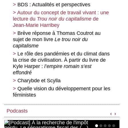
Toulouse et sa région.
BDS : Actualités et perspectives
La centralité du militaire en France et
Autour du concept de travail vivant : une
ses effets sur le système productif et
lecture du
Trou noir du capitalisme
de
l’emploi
Jean-Marie Harribey
Changer de paradigme productif en
Brève réponse à Thomas Coutrot au
agriculture : leviers et impasses
sujet de mon livre
Le trou noir du
L’affrontement de deux stratégies de
capitalisme
développement, notamment agricole, en
Le rôle des pandémies et du climat dans
Afrique après le COVID-19
la crise de civilisation. À partir du livre de
Reconnaissance de l’utilité des métiers à
Kyle Harper :
l’empire romain s’est
dominante féminine et transformation
effondré
sociale
Charybde et Scylla
Précarité d’emploi des femmes et
Quelle vision du développement pour les
propositions en vue d’y remédier
féministes
Essentiels, les médicaments ? Comment
la Covid-19 a mis en lumière ce besoin,
Podcasts
comment l’industrie pharmaceutique a
‹
›
contribué à la pénurie, que faire demain ?
Démocratiser le travail dans un