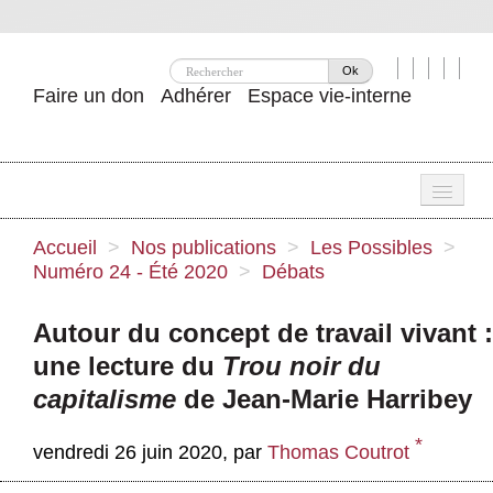
Ok
Faire un don
Adhérer
Espace vie-interne
Une
Accueil
>
Nos publications
>
Les Possibles
>
Numéro 24 - Été 2020
>
Débats
Attac ?
Nos idées
Autour du concept de travail vivant :
une lecture du
Trou noir du
Se mobiliser
capitalisme
de Jean-Marie Harribey
Publications
*
vendredi 26 juin 2020
,
par
Thomas Coutrot
Agenda