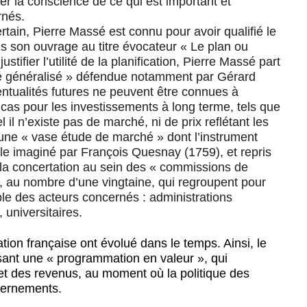
er la conscience de ce qui est important et
rnés.
rtain, Pierre Massé est connu pour avoir qualifié le
ns son ouvrage au titre évocateur « Le plan ou
justifier l’utilité de la planification, Pierre Massé part
ché généralisé » défendue notamment par Gérard
ntualités futures ne peuvent être connues à
e cas pour les investissements à long terme, tels que
 il n’existe pas de marché, ni de prix reflétant les
 une « vase étude de marché » dont l’instrument
le imaginé par François Quesnay (1759), et repris
t la concertation au sein des « commissions de
, au nombre d’une vingtaine, qui regroupent pour
le des acteurs concernés : administrations
 universitaires.
tion française ont évolué dans le temps. Ainsi, le
sant une « programmation en valeur », qui
et des revenus, au moment où la politique des
uvernements.