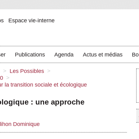
os
Espace vie-interne
ser
Publications
Agenda
Actus et médias
Bo
>
Les Possibles
>
20
>
ur la transition sociale et écologique
cologique : une approche
lihon Dominique