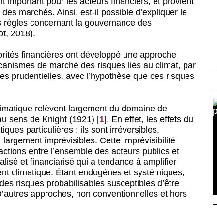
t important pour les acteurs financiers, et provient
s marchés. Ainsi, est-il possible d’expliquer le
les règles concernant la gouvernance des
ot, 2018).
utorités financières ont développé une approche
canismes de marché des risques liés au climat, par
es prudentielles, avec l’hypothèse que ces risques
limatique relèvent largement du domaine de
, au sens de Knight (1921)
[
1
]
. En effet, les effets du
ues particulières : ils sont irréversibles,
 largement imprévisibles. Cette imprévisibilité
ctions entre l’ensemble des acteurs publics et
isé et financiarisé qui a tendance à amplifier
ment climatique. Étant endogènes et systémiques,
des risques probabilisables susceptibles d’être
D’autres approches, non conventionnelles et hors