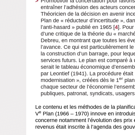
Promouvoir la concertation pour favoris
entraîner l’adhésion des acteurs conce
Théoricien de la décision en avenir ince
Plan de « réducteur d’incertitude », da
l’anti-hasard » publié en 1965
[
4
]
. Pour 
d’une critique de la théorie du « mar
Debreu, en montrant que toutes les éve
l’avance. Ce qui est particulièrement l
la construction d’un barrage, pour lequel
services futurs. Le plan est comparé à
serait le tableau économique d’ensemb
par Leontief (1941). La procédure étai
er
modernisation », créées dès le 1
plan
chaque secteur de l’économie l’ensemb
publiques, patronat, syndicats, usagers,
Le contenu et les méthodes de la planifica
e
V
Plan (1966 – 1970) innove en introdui
concerne notamment l’évolution des prix 
revenus était inscrite à l’agenda des go