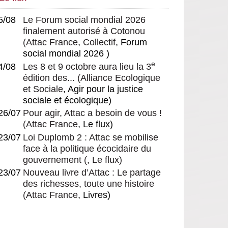
À propos de Les langues-
cultures moteurs de démocratie et
5/08
Le Forum social mondial 2026
de développement
finalement autorisé à Cotonou
La domination de la cité-État
(
Attac France
,
Collectif
, Forum
Un président peu légitime, sourd
social mondial 2026 )
et violent parle de démocratie
e
4/08
Les 8 et 9 octobre aura lieu la 3
édition des...
(
Alliance Ecologique
et Sociale
, Agir pour la justice
sociale et écologique)
26/07
Pour agir, Attac a besoin de vous !
(
Attac France
, Le flux)
23/07
Loi Duplomb 2 : Attac se mobilise
face à la politique écocidaire du
gouvernement
(, Le flux)
23/07
Nouveau livre d’Attac : Le partage
des richesses, toute une histoire
(
Attac France
, Livres)