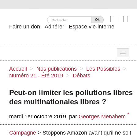
Ok
Faire un don
Adhérer
Espace vie-interne
Une
Accueil
>
Nos publications
>
Les Possibles
>
Numéro 21 - Été 2019
>
Débats
Attac ?
Nos idées
Peut-on limiter les pollutions libres
des multinationales libres ?
Se mobiliser
*
Publications
mardi 1er octobre 2019
,
par
Georges Menahem
Agenda
Campagne
>
Stoppons Amazon avant qu’il ne soit