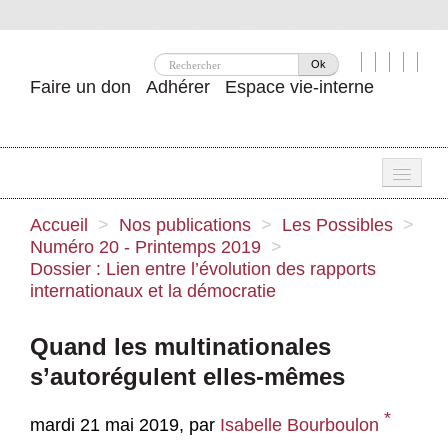
Ok
Faire un don
Adhérer
Espace vie-interne
Une
Accueil
>
Nos publications
>
Les Possibles
>
Numéro 20 - Printemps 2019
>
Attac ?
Dossier : Lien entre l’évolution des rapports
internationaux et la démocratie
Nos idées
Se mobiliser
Quand les multinationales
s’autorégulent elles-mêmes
Publications
Agenda
*
mardi 21 mai 2019
,
par
Isabelle Bourboulon