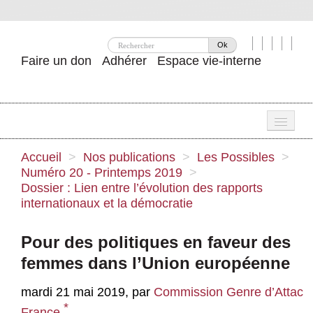
Ok
Faire un don
Adhérer
Espace vie-interne
Une
Accueil
>
Nos publications
>
Les Possibles
>
Numéro 20 - Printemps 2019
>
Attac ?
Dossier : Lien entre l’évolution des rapports
internationaux et la démocratie
Nos idées
Se mobiliser
Pour des politiques en faveur des
femmes dans l’Union européenne
Publications
Agenda
mardi 21 mai 2019
,
par
Commission Genre d’Attac
*
France