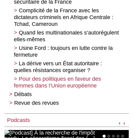
sécuritaire de la France
Complicité de la France avec les
dictateurs criminels en Afrique Centrale :
Tchad, Cameroun
Quand les multinationales s’autorégulent
elles-mêmes
Usine Ford : toujours en lutte contre la
fermeture
La dérive vers un État autoritaire :
quelles résistances organiser ?
Pour des politiques en faveur des
femmes dans l’Union européenne
Débats
Revue des revues
Sur la comparaison internationale des
« dépenses publiques » : notre
Revue des revues
comptabilité nationale induit-elle en
Podcasts
‹
›
erreur ?
Du village à Megalopolis : pour une