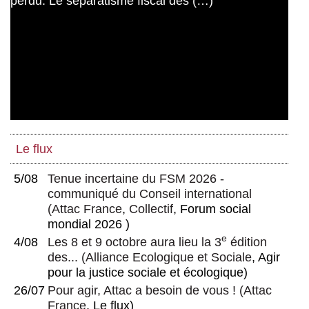
critique du gigantisme
L’enjeu stratégique européen - Débats
nécessaires et possibles dépassements de
choix binaires piégés
Les inégalités mondiales analysées par
Branko Milanovic
Les monnaies alternatives ? Mais
alternatives à quoi ?
Derrière les retraites, le travail. À propos
Le flux
du livre de Bernard Friot, « Le travail,
enjeu des retraites »
5/08
Tenue incertaine du FSM 2026 -
communiqué du Conseil international
(
Attac France
,
Collectif
, Forum social
mondial 2026 )
e
4/08
Les 8 et 9 octobre aura lieu la 3
édition
des...
(
Alliance Ecologique et Sociale
, Agir
pour la justice sociale et écologique)
26/07
Pour agir, Attac a besoin de vous !
(
Attac
France
, Le flux)