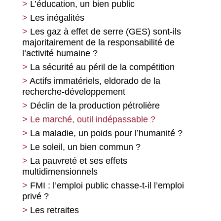
L’éducation, un bien public
La société ukrainienne entre ses
L’adaptation du néolibéralisme à la crise
Les inégalités
oligarques et sa Troïka
Qu’est-ce qu’être aidé ?
Les gaz à effet de serre (GES) sont-ils
Roms, concitoyens européens ou boucs
De la valeur-travail aux prix de
majoritairement de la responsabilité de
émissaires ? La responsabilité de la
production ou Les méandres de la
l’activité humaine ?
France
transformation des valeurs en prix de
La sécurité au péril de la compétition
production
La dissuasion par la noyade : l’Europe
Actifs immatériels, eldorado de la
forteresse et ses cimetières marins
Une catastrophe imminente
recherche-développement
La stratégie européenne pour l’emploi :
Sur- et sous-médicalisation, sur-
Déclin de la production pétrolière
une certaine conception de l’emploi des
diagnostics, sur-traitements
femmes
Le marché, outil indépassable ?
Note de lecture du livre de Gabriel
Le détachement des salariés dans
La maladie, un poids pour l’humanité ?
Zucman « La richesse cachée des nations,
l’Union européenne
Enquête sur les paradis fiscaux »
Le soleil, un bien commun ?
Pourquoi la Commission européenne ne
Les débats ouverts dans Les Possibles
La pauvreté et ses effets
peut pas être « de gauche »
se poursuivent ailleurs
multidimensionnels
Un arrêt qui met en évidence certains
FMI : l’emploi public chasse-t-il l’emploi
paradoxes
privé ?
Les retraites