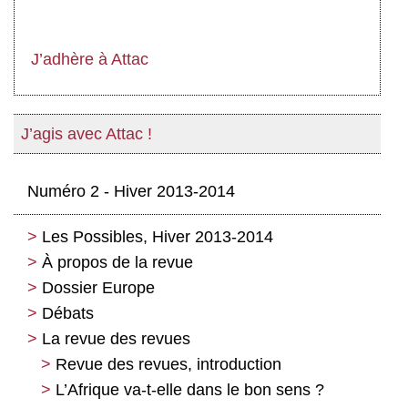
J’adhère à Attac
J’agis avec Attac !
Numéro 2 - Hiver 2013-2014
Les Possibles, Hiver 2013-2014
À propos de la revue
Dossier Europe
Débats
Entretien croisé sur l’avenir de l’euro
avec Thanos Contargyris et Peter Wahl
La revue des revues
Prostitution : un discours loin des réalités
et des besoins du terrain
Nouvelles radicalités politiques dans les
Revue des revues, introduction
Balkans « post-socialistes »
Prostitution : pour une position
L’Afrique va-t-elle dans le bon sens ?
abolitionniste !
Les Balkans occidentaux