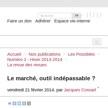
Ok
Faire un don
Adhérer
Espace vie-interne
Une
Accueil
>
Nos publications
>
Les Possibles
>
Numéro 2 - Hiver 2013-2014
>
Attac ?
La revue des revues
Nos idées
Le marché, outil indépassable ?
Se mobiliser
*
vendredi 21 février 2014
,
par
Jacques Cossart
Publications
Agenda