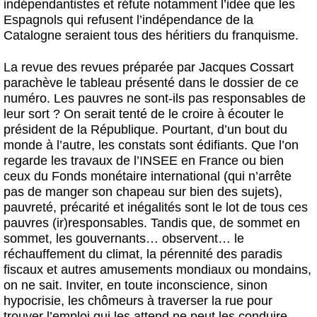
indépendantistes et réfute notamment l’idée que les
Espagnols qui refusent l’indépendance de la
Catalogne seraient tous des héritiers du franquisme.
La revue des revues préparée par Jacques Cossart
parachève le tableau présenté dans le dossier de ce
numéro. Les pauvres ne sont-ils pas responsables de
leur sort ? On serait tenté de le croire à écouter le
président de la République. Pourtant, d’un bout du
monde à l’autre, les constats sont édifiants. Que l’on
regarde les travaux de l’INSEE en France ou bien
ceux du Fonds monétaire international (qui n’arrête
pas de manger son chapeau sur bien des sujets),
pauvreté, précarité et inégalités sont le lot de tous ces
pauvres (ir)responsables. Tandis que, de sommet en
sommet, les gouvernants… observent… le
réchauffement du climat, la pérennité des paradis
fiscaux et autres amusements mondiaux ou mondains,
on ne sait. Inviter, en toute inconscience, sinon
hypocrisie, les chômeurs à traverser la rue pour
trouver l’emploi qui les attend ne peut les conduire