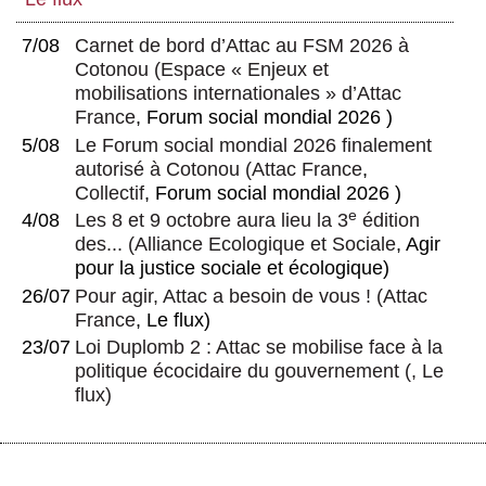
quels principes ?
réponse au texte de Txetx Etcheverry
Les droits de propriété intellectuelle : un
7/08
Carnet de bord d’Attac au FSM 2026 à
danger pour la santé
Cotonou
(
Espace « Enjeux et
mobilisations internationales » d’Attac
France
, Forum social mondial 2026 )
5/08
Le Forum social mondial 2026 finalement
autorisé à Cotonou
(
Attac France
,
Collectif
, Forum social mondial 2026 )
e
4/08
Les 8 et 9 octobre aura lieu la 3
édition
des...
(
Alliance Ecologique et Sociale
, Agir
pour la justice sociale et écologique)
26/07
Pour agir, Attac a besoin de vous !
(
Attac
France
, Le flux)
23/07
Loi Duplomb 2 : Attac se mobilise face à la
politique écocidaire du gouvernement
(, Le
flux)