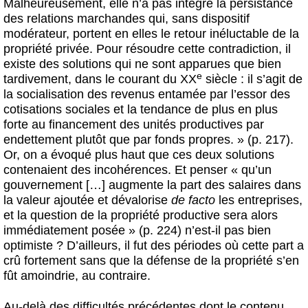
Malheureusement, elle n’a pas intégré la persistance
des relations marchandes qui, sans dispositif
modérateur, portent en elles le retour inéluctable de la
propriété privée. Pour résoudre cette contradiction, il
existe des solutions qui ne sont apparues que bien
e
tardivement, dans le courant du XX
siècle : il s’agit de
la socialisation des revenus entamée par l’essor des
cotisations sociales et la tendance de plus en plus
forte au financement des unités productives par
endettement plutôt que par fonds propres. » (p. 217).
Or, on a évoqué plus haut que ces deux solutions
contenaient des incohérences. Et penser « qu’un
gouvernement […] augmente la part des salaires dans
la valeur ajoutée et dévalorise
de facto
les entreprises,
et la question de la propriété productive sera alors
immédiatement posée » (p. 224) n’est-il pas bien
optimiste ? D’ailleurs, il fut des périodes où cette part a
crû fortement sans que la défense de la propriété s’en
fût amoindrie, au contraire.
Au-delà des difficultés précédentes dont le contenu