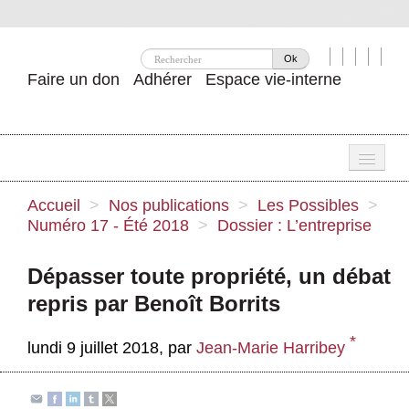
Ok
Faire un don
Adhérer
Espace vie-interne
Une
Accueil
>
Nos publications
>
Les Possibles
>
Numéro 17 - Été 2018
>
Dossier : L’entreprise
Attac ?
Nos idées
Dépasser toute propriété, un débat
repris par Benoît Borrits
Se mobiliser
*
Publications
lundi 9 juillet 2018
,
par
Jean-Marie Harribey
Agenda