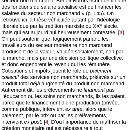
secteur non marchand. Benoît Borrits écrit que « l’une
des fonctions du salaire socialisé est de financer les
salaires du secteur non marchand » (p. 145). On
retrouve ici la thèse véhiculée autant par l’idéologie
e
libérale que par la tradition marxiste du XX
siècle,
mais qui est aujourd’hui heureusement contestée.
[
3
]
On peut soutenir que, logiquement parlant, les
travailleurs du secteur monétaire non marchand
produisent de la valeur, validée socialement, non par
le marché, mais par une décision politique collective,
et donc engendrent le revenu qui les rémunère.
Cotisations et impôts jouent le rôle de
paiement
collectif
des services non marchands, prélevés sur un
produit total
déjà
augmenté du produit non marchand.
Autrement dit, les prélèvements ne
financent
pas
l’éducation ou les soins non marchands, ils les paient,
parce que le financement d’une production (privée,
comme publique, intervient
ex ante
, alors que le
paiement, par le prix ou par les prélèvements
,
intervient
ex post
.
[
4
]
D’où l’importance de maîtriser la
création monétaire qui est nécessaire à tout