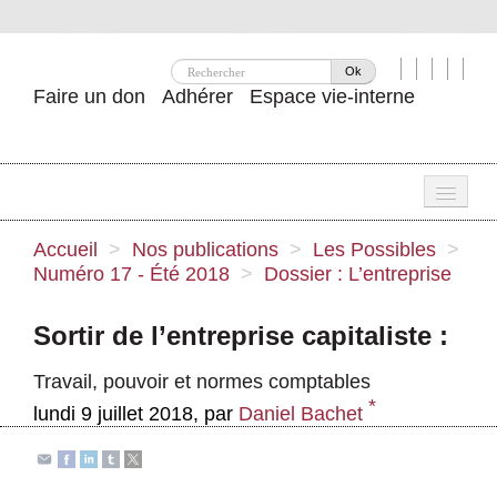
Ok
Faire un don
Adhérer
Espace vie-interne
Une
Accueil
>
Nos publications
>
Les Possibles
>
Numéro 17 - Été 2018
>
Dossier : L’entreprise
Attac ?
Nos idées
Sortir de l’entreprise capitaliste :
Se mobiliser
Travail, pouvoir et normes comptables
*
lundi 9 juillet 2018
,
par
Daniel Bachet
Publications
Agenda