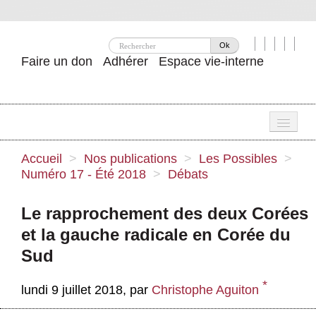
Ok
Faire un don
Adhérer
Espace vie-interne
Une
Accueil
>
Nos publications
>
Les Possibles
>
Numéro 17 - Été 2018
>
Débats
Attac ?
Nos idées
Le rapprochement des deux Corées
et la gauche radicale en Corée du
Se mobiliser
Sud
Publications
*
lundi 9 juillet 2018
,
par
Christophe Aguiton
Agenda