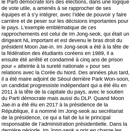
le Parti démocrate lors des élections, dans une logique
de vote utile, a amenés à se rapprocher de ses
équipes et à s’y intégrer, avec l’idée de pouvoir y faire
carrière et de peser sur les décisions importantes pour
le pays. L’exemple emblématique de ces
rapprochements est celui de Im Jong-seok, qui était un
dirigeant NL important et est devenu le bras droit du
président Moon Jae-in. Im Jong-seok a été à la tête de
la fédération des étudiants coréens en 1989, il a
ensuite été arrêté et condamné à cinq ans de prison
pour « atteinte à la sureté nationale » pour ses
relations avec la Corée du Nord. Des années plus tard,
il a été maire adjoint de Séoul derrière Park Won-soon,
un candidat progressiste indépendant qui a été élu en
2011 à la tête de la capitale du pays, avec le soutien
du Parti démocrate mais aussi du DLP. Quand Moon
Jae-in a été élu en 2017 à la présidence de la
République, il a nommé Im Jong-seok au secrétariat
de la présidence, ce qui a fait de lui le principal
responsable de l’administration présidentielle. Dans la
dernière période, Im Jong-seok a pris en charge les