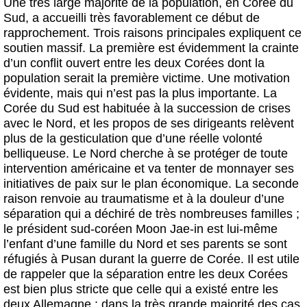
Une très large majorité de la population, en Corée du
Sud, a accueilli très favorablement ce début de
rapprochement. Trois raisons principales expliquent ce
soutien massif. La première est évidemment la crainte
d’un conflit ouvert entre les deux Corées dont la
population serait la première victime. Une motivation
évidente, mais qui n’est pas la plus importante. La
Corée du Sud est habituée à la succession de crises
avec le Nord, et les propos de ses dirigeants relèvent
plus de la gesticulation que d’une réelle volonté
belliqueuse. Le Nord cherche à se protéger de toute
intervention américaine et va tenter de monnayer ses
initiatives de paix sur le plan économique. La seconde
raison renvoie au traumatisme et à la douleur d’une
séparation qui a déchiré de très nombreuses familles ;
le président sud-coréen Moon Jae-in est lui-même
l’enfant d’une famille du Nord et ses parents se sont
réfugiés à Pusan durant la guerre de Corée. Il est utile
de rappeler que la séparation entre les deux Corées
est bien plus stricte que celle qui a existé entre les
deux Allemagne : dans la très grande majorité des cas,