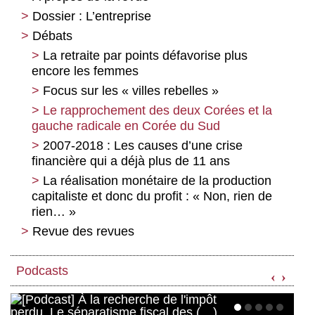
Dossier : L’entreprise
Débats
Réforme de l’entreprise
Sortir de l’entreprise capitaliste :
La retraite par points défavorise plus
encore les femmes
Un rapport de plus sur l’entreprise
Focus sur les « villes rebelles »
Changer l’entreprise ? Quand la
montagne accouche d’une souris
Le rapprochement des deux Corées et la
gauche radicale en Corée du Sud
Pour une entreprise définanciarisée
2007-2018 : Les causes d’une crise
Management de l’entreprise et attentes
financière qui a déjà plus de 11 ans
de la société
La réalisation monétaire de la production
Le management à distance dans les
capitaliste et donc du profit : « Non, rien de
grandes organisations :
rien… »
De l’entreprise vers le commun
Revue des revues
Dépasser toute propriété, un débat
Revue des revues n° 17
repris par Benoît Borrits
Podcasts
La propriété : la dépasser ou la
‹
›
dépecer ?