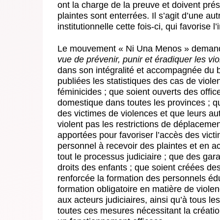
ont la charge de la preuve et doivent prés
plaintes sont enterrées. Il s’agit d’une a
institutionnelle cette fois-ci, qui favorise
Le mouvement « Ni Una Menos » demande 
vue de prévenir, punir et éradiquer les vi
dans son intégralité et accompagnée du b
publiées les statistiques des cas de viol
féminicides ; que soient ouverts des office
domestique dans toutes les provinces ; qu
des victimes de violences et que leurs aute
violent pas les restrictions de déplaceme
apportées pour favoriser l’accès des victi
personnel à recevoir des plaintes et en a
tout le processus judiciaire ; que des gar
droits des enfants ; que soient créées de
renforcée la formation des personnels édu
formation obligatoire en matière de viole
aux acteurs judiciaires, ainsi qu’à tous les
toutes ces mesures nécessitant la créatio