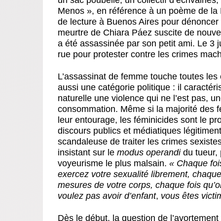
un sac poubelle, un collectif d’écrivaines, 
Menos », en référence à un poème de la
de lecture à Buenos Aires pour dénoncer l
meurtre de Chiara Páez suscite de nouveau
a été assassinée par son petit ami. Le 3 
rue pour protester contre les crimes mach
L’assassinat de femme touche toutes les c
aussi une catégorie politique : il caract
naturelle une violence qui ne l’est pas, u
consommation. Même si la majorité des 
leur entourage, les féminicides sont le pro
discours publics et médiatiques légitiment.
scandaleuse de traiter les crimes sexistes
insistant sur le
modus operandi
du tueur, 
voyeurisme le plus malsain.
« Chaque foi
exercez votre sexualité librement, chaque
mesures de votre corps, chaque fois qu’
voulez pas avoir d’enfant
,
vous êtes victi
Dès le début, la question de l’avortement s