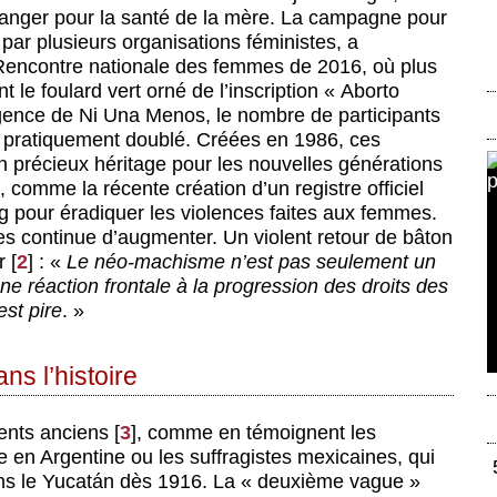
 danger pour la santé de la mère. La campagne pour
par plusieurs organisations féministes, a
 Rencontre nationale des femmes de 2016, où plus
 le foulard vert orné de l’inscription « Aborto
rgence de Ni Una Menos, le nombre de participants
 pratiquement doublé. Créées en 1986, ces
n précieux héritage pour les nouvelles générations
comme la récente création d’un registre officiel
g pour éradiquer les violences faites aux femmes.
es continue d’augmenter. Un violent retour de bâton
r
[
2
]
: «
Le néo-machisme n’est pas seulement un
ne réaction frontale à la progression des droits des
st pire
. »
ns l’histoire
ents anciens
[
3
]
, comme en témoignent les
e en Argentine ou les suffragistes mexicaines, qui
ans le Yucatán dès 1916. La « deuxième vague »