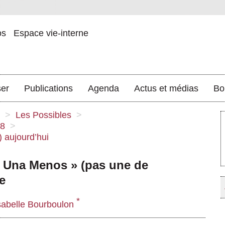
os
Espace vie-interne
ser
Publications
Agenda
Actus et médias
Bo
>
Les Possibles
>
18
>
) aujourd’hui
 Una Menos » (pas une de
e
*
sabelle Bourboulon