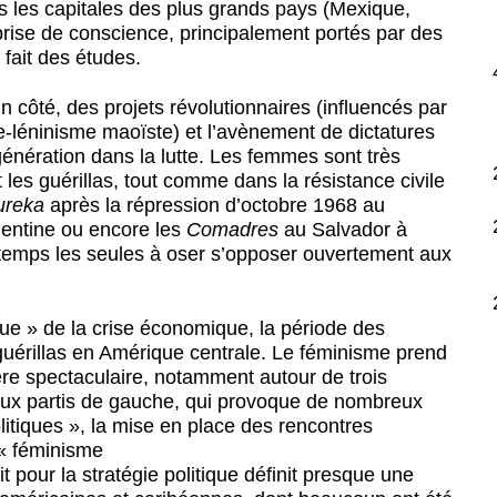
 les capitales des plus grands pays (Mexique,
prise de conscience, principalement portés par des
ait des études.
 côté, des projets révolutionnaires (influencés par
me-léninisme maoïste) et l’avènement de dictatures
 génération dans la lutte. Les femmes sont très
t les guérillas, tout comme dans la résistance civile
ureka
après la répression d’octobre 1968 au
gentine ou encore les
Comadres
au Salvador à
ngtemps les seules à oser s’opposer ouvertement aux
e » de la crise économique, la période des
guérillas en Amérique centrale. Le féminisme prend
re spectaculaire, notamment autour de trois
t aux partis de gauche, qui provoque de nombreux
olitiques », la mise en place des rencontres
 « féminisme
it pour la stratégie politique définit presque une