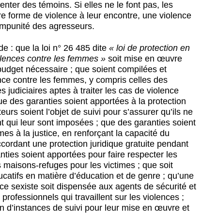
enter des témoins. Si elles ne le font pas, les
utre forme de violence à leur encontre, une violence
 l’impunité des agresseurs.
: que la loi n° 26 485 dite
« loi de
protection en
olences
contre les femmes »
soit mise en œuvre
udget nécessaire ; que soient compilées et
ence contre les femmes, y compris celles des
s judiciaires aptes à traiter les cas de violence
e des garanties soient apportées à la protection
urs soient l’objet de suivi pour s’assurer qu’ils ne
nt qui leur sont imposées ; que des garanties soient
mes à la justice, en renforçant la capacité du
ccordant une protection juridique gratuite pendant
anties soient apportées pour faire respecter les
s maisons-refuges pour les victimes ; que soit
catifs en matière d’éducation et de genre ; qu’une
nce sexiste soit dispensée aux agents de sécurité et
 professionnels qui travaillent sur les violences ;
n d’instances de suivi pour leur mise en œuvre et