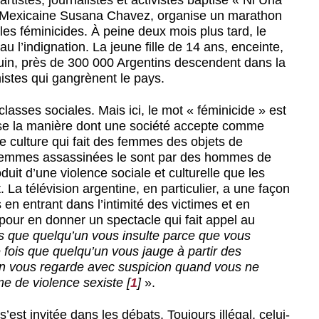
artistes, journalistes et activistes baptisé « Ni Una
 Mexicaine Susana Chavez, organise un marathon
es féminicides. À peine deux mois plus tard, le
 l’indignation. La jeune fille de 14 ans, enceinte,
juin, près de 300 000 Argentins descendent dans la
istes qui gangrènent le pays.
lasses sociales. Mais ici, le mot « féminicide » est
érise la manière dont une société accepte comme
ne culture qui fait des femmes des objets de
femmes assassinées le sont par des hommes de
duit d’une violence sociale et culturelle que les
 La télévision argentine, en particulier, a une façon
 en entrant dans l’intimité des victimes et en
pour en donner un spectacle qui fait appel au
s que quelqu’un vous insulte parce que vous
 fois que quelqu’un vous jauge à partir des
on vous regarde avec suspicion quand vous ne
me de violence sexiste
[
1
]
».
’est invitée dans les débats. Toujours illégal, celui-