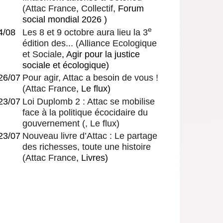
et ses perspectives
(
Attac France
,
Collectif
, Forum
gouvernementales
social mondial 2026 )
e
4/08
Les 8 et 9 octobre aura lieu la 3
édition des...
(
Alliance Ecologique
et Sociale
, Agir pour la justice
sociale et écologique)
26/07
Pour agir, Attac a besoin de vous !
(
Attac France
, Le flux)
23/07
Loi Duplomb 2 : Attac se mobilise
face à la politique écocidaire du
gouvernement
(, Le flux)
23/07
Nouveau livre d’Attac : Le partage
des richesses, toute une histoire
(
Attac France
, Livres)