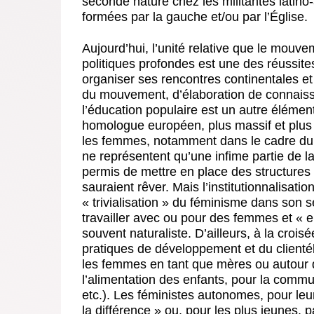
seconde nature chez les militantes latin
formées par la gauche et/ou par l’Église.
Aujourd’hui, l’unité relative que le mouv
politiques profondes est une des réussite
organiser ses rencontres continentales e
du mouvement, d’élaboration de connaissan
l’éducation populaire est un autre éléme
homologue européen, plus massif et plus
les femmes, notamment dans le cadre du 
ne représentent qu’une infime partie de la
permis de mettre en place des structure
sauraient rêver. Mais l’institutionnalisati
« trivialisation » du féminisme dans son s
travailler avec ou pour des femmes et « 
souvent naturaliste. D’ailleurs, à la croi
pratiques de développement et du clienté
les femmes en tant que mères ou autour de
l’alimentation des enfants, pour la commu
etc.). Les féministes autonomes, pour leur
la différence » ou, pour les plus jeunes, p