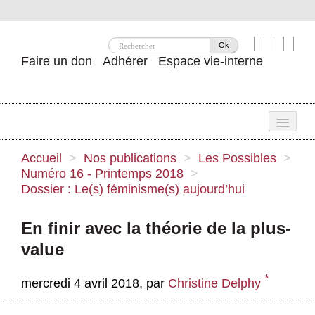
Ok
Faire un don
Adhérer
Espace vie-interne
Une
Accueil
>
Nos publications
>
Les Possibles
>
Numéro 16 - Printemps 2018
>
Attac ?
Dossier : Le(s) féminisme(s) aujourd’hui
Nos idées
En finir avec la théorie de la plus-
Se mobiliser
value
Publications
*
mercredi 4 avril 2018
,
par
Christine Delphy
Agenda