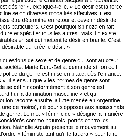
est désirer », explique-t-elle. « Le désir est la force
cline selon diverses modalités affectives. Il est
isse être déterminé en retour et devenir désir de
ets particuliers. C’est pourquoi Spinoza en fait
duire et spécifier tous les autres. Mais il n’existe
ables en soi qui mettent le désir en branle. C’est
 désirable qui crée le désir. »
les questions de sexe et de genre qui sont au cœur
 société. Marie Duru-Bellat demande si l’on doit
 police du genre est mise en place, dès l’enfance,
s ». Il s’ensuit que « les normes de genre sont
n de se définir conformément à son genre est
urd’hui la domination masculine » et qui
urboulon raconte ensuite la lutte menée en Argentine
 une de moins), né pour s’opposer aux assassinats
de genre. Le mot « féminicide » désigne la manière
 considérés comme naturels, portés contre les
ion. Nathalie Arguin présente le mouvement au
rdre « féministe tant qu’il le faudra » pour faire