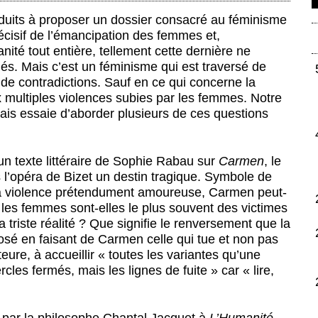
duits à proposer un dossier consacré au féminisme
cisif de l’émancipation des femmes et,
ité tout entière, tellement cette dernière ne
iés. Mais c’est un féminisme qui est traversé de
de contradictions. Sauf en ce qui concerne la
ux multiples violences subies par les femmes. Notre
mais essaie d’aborder plusieurs de ces questions
un texte littéraire de Sophie Rabau sur
Carmen
, le
l’opéra de Bizet un destin tragique. Symbole de
la violence prétendument amoureuse, Carmen peut-
i les femmes sont-elles le plus souvent des victimes
a triste réalité ? Que signifie le renversement que la
osé en faisant de Carmen celle qui tue et non pas
teure, à accueillir « toutes les variantes qu’une
cles fermés, mais les lignes de fuite » car « lire,
é par la philosophe Chantal Jacquet à
L’Humanité
,