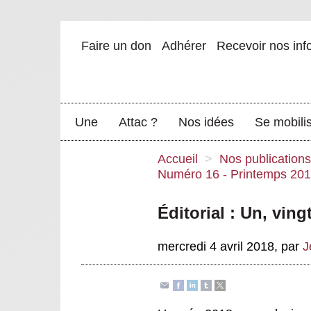
Faire un don
Adhérer
Recevoir nos inf
Une
Attac ?
Nos idées
Se mobili
Accueil
>
Nos publications
Numéro 16 - Printemps 20
Éditorial : Un, vin
mercredi 4 avril 2018
,
par
J