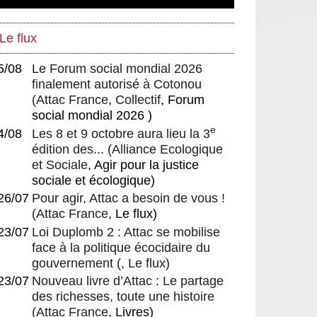
fragmentation au dualisme
L’écoféminisme, contre toutes
Quelques réflexions à partir des
les formes d’oppression
Le flux
travaux de Chantal Mouffe
Femmes musulmanes dans la
Jeremy Corbyn, la reconquête
modernité contemporaine
5/08
Le Forum social mondial 2026
du Parti travailliste par la gauche
finalement autorisé à Cotonou
En finir avec la théorie de la
et ses perspectives
(
Attac France
,
Collectif
, Forum
plus-value
gouvernementales
social mondial 2026 )
Le langage enfin vu sous l’angle
e
4/08
Les 8 et 9 octobre aura lieu la 3
des violences sexistes
édition des...
(
Alliance Ecologique
Le genre des choses et les
et Sociale
, Agir pour la justice
choses de genre
sociale et écologique)
La bioéthique en révision :
26/07
Pour agir, Attac a besoin de vous !
quelques réflexions sur les
(
Attac France
, Le flux)
pratiques actuelles et à venir dans
23/07
Loi Duplomb 2 : Attac se mobilise
la procréation médicalisée
face à la politique écocidaire du
Pourquoi la GPA ne peut pas
gouvernement
(, Le flux)
être éthique
23/07
Nouveau livre d’Attac : Le partage
Le Cheminot, Le « Nanti » de la
des richesses, toute une histoire
Macronite
(
Attac France
, Livres)