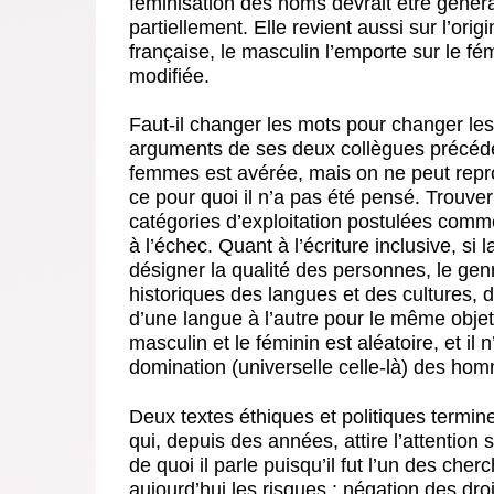
féminisation des noms devrait être généra
partiellement. Elle revient aussi sur l’ori
française, le masculin l’emporte sur le fém
modifiée.
Faut-il changer les mots pour changer le
arguments de ses deux collègues précéden
femmes est avérée, mais on ne peut repr
ce pour quoi il n’a pas été pensé. Trouver
catégories d’exploitation postulées comme 
à l’échec. Quant à l’écriture inclusive, s
désigner la qualité des personnes, le genr
historiques des langues et des cultures, di
d’une langue à l’autre pour le même objet
masculin et le féminin est aléatoire, et il 
domination (universelle celle-là) des ho
Deux textes éthiques et politiques termin
qui, depuis des années, attire l’attention 
de quoi il parle puisqu’il fut l’un des cher
aujourd’hui les risques : négation des dro