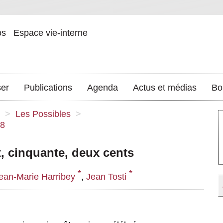
os
Espace vie-interne
ser
Publications
Agenda
Actus et médias
Bo
>
Les Possibles
>
18
gt, cinquante, deux cents
*
*
ean-Marie Harribey
,
Jean Tosti