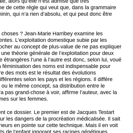
le, alors qu’elle n’est admise que très
gine de cette règle qui veut que, dans la grammaire
inin, qui n’a rien d’absolu, et qui peut donc être
s choses ? Jean-Marie Harribey examine les
tes. L’exploitation domestique subie par les
ocher au concept de plus-value de ne pas expliquer
 une théorie générale de l’exploitation pour deux
étrangères l’une à l’autre est donc, selon lui, voué
i la féminisation des noms est indispensable pour
e des mots est le résultat des évolutions
fférentes selon les pays et les régions. Il diffère
 ou le même concept, sa distribution entre le
n’a pas grand-chose à voir, affirme l’auteur, avec la
mmes sur les femmes.
ent ce dossier. Le premier est de Jacques Testart
sur les dangers de la procréation médicalisée. Il sait
cheurs en pointe sur cette technique. Mais il en voit
its de l’enfant ignorant ses racines génétiques,