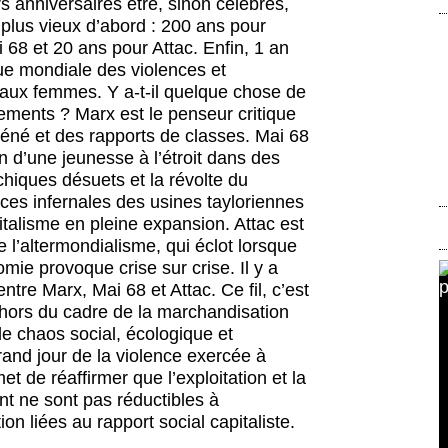
s anniversaires être, sinon célébrés,
plus vieux d’abord : 200 ans pour
 68 et 20 ans pour Attac. Enfin, 1 an
ue mondiale des violences et
 aux femmes. Y a-t-il quelque chose de
ents ? Marx est le penseur critique
liéné et des rapports de classes. Mai 68
on d’une jeunesse à l’étroit dans des
chiques désuets et la révolte du
nces infernales des usines tayloriennes
talisme en pleine expansion. Attac est
l’altermondialisme, qui éclot lorsque
omie provoque crise sur crise. Il y a
ntre Marx, Mai 68 et Attac. Ce fil, c’est
 hors du cadre de la marchandisation
le chaos social, écologique et
rand jour de la violence exercée à
 de réaffirmer que l’exploitation et la
nt ne sont pas réductibles à
tion liées au rapport social capitaliste.