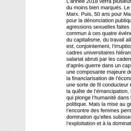
L’année 2018 verra plusieur
du moins bien marqués. Le 
Marx. Puis, 50 ans pour Mai
pour la dénonciation publiq
agressions sexuelles faites
commun à ces quatre événem
du capitalisme, du travail a
est, conjointement, l’irrupti
cadres universitaires hiérar
salariat abruti par les cade
d’après-guerre dans un capi
une composante majeure de 
la financiarisation de l’écon
une sorte de fil conducteur e
la quête de l’émancipation,
qui plonge l’humanité dans 
politique. Mais la mise au g
l’encontre des femmes permet
domination qu’elles subisse
l’exploitation et à la domina