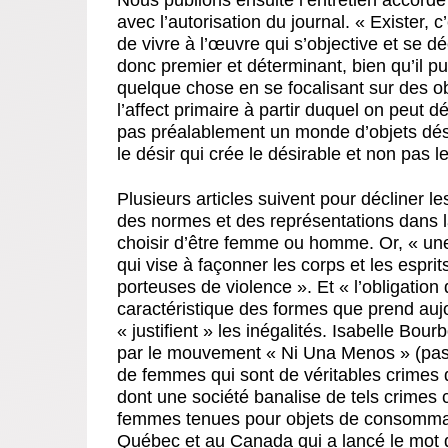
avec l’autorisation du journal. « Exister, c’
de vivre à l’œuvre qui s’objective et se dé
donc premier et déterminant, bien qu’il pu
quelque chose en se focalisant sur des obj
l’affect primaire à partir duquel on peut dé
pas préalablement un monde d’objets désir
le désir qui crée le désirable et non pas le
Plusieurs articles suivent pour décliner 
des normes et des représentations dans la
choisir d’être femme ou homme. Or, « une
qui vise à façonner les corps et les esprit
porteuses de violence ». Et « l’obligatio
caractéristique des formes que prend aujo
« justifient » les inégalités. Isabelle Bo
par le mouvement « Ni Una Menos » (pas
de femmes qui sont de véritables crimes 
dont une société banalise de tels crimes
femmes tenues pour objets de consommat
Québec et au Canada qui a lancé le mot d’o