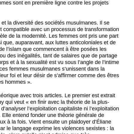
emmes sont en première ligne contre les projets
et la diversité des sociétés musulmanes. Il se
soit compatible avec un processus de transformation
odèle de la modernité. Les femmes ont pris une part
i que, auparavant, aux luttes anticoloniales et de
eur de l’islam que commencent à être posées les
ou des inégalités, tant de salaires que de partage
s et à la sexualité est vu sous l’angle de l’intime
é, « ces femmes musulmanes s’unissent dans la
eur foi et leur désir de s’affirmer comme des êtres
 les hommes ».
éorique avec trois articles. Le premier est extrait
y qui veut « en finir avec la théorie de la plus-
d’analyser l’exploitation capitaliste ni l’exploitation
Elle entend fonder une théorie générale de
ux à la fois. Vient ensuite un plaidoyer d’Éliane
car le langage exprime les violences sexistes : la