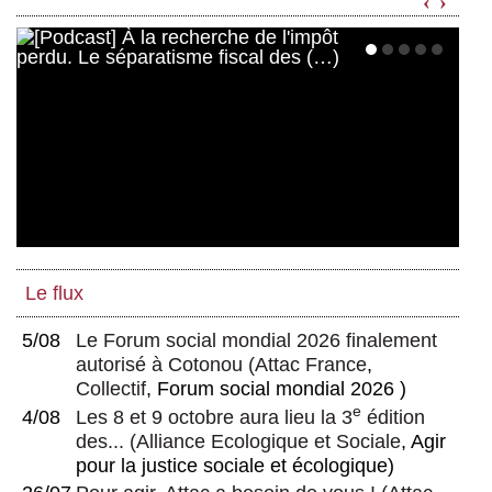
‹
›
autodestructrice du capitalisme, entretien
avec Anselm Jappe
De quoi le travail productif est-il le nom ?
Le travail productif est davantage que ce
que l’on croit
Chantal Mouffe ou les incertitudes de la
« radicalisation de la démocratie » (2 et 3)
Les monnaies locales sont-elles
réactionnaires ?
Les monnaies alternatives contre la
justice sociale ?
Le flux
La transposition de la directive sur
5/08
Le Forum social mondial 2026 finalement
l’attribution de contrats de concession :
autorisé à Cotonou
(
Attac France
,
quel impact sur les services publics de
Collectif
, Forum social mondial 2026 )
l’eau et de l’assainissement ?
e
4/08
Les 8 et 9 octobre aura lieu la 3
édition
Résister c’est créer ; résister c’est
des...
(
Alliance Ecologique et Sociale
, Agir
transformer
pour la justice sociale et écologique)
« Désobéir », compte rendu du livre de