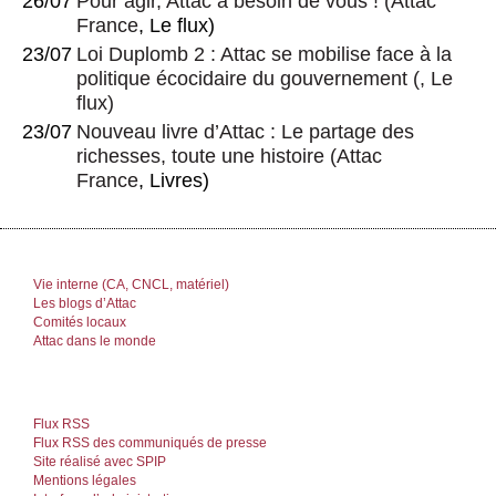
26/07
Pour agir, Attac a besoin de vous !
(
Attac
Frédéric Gros
France
, Le flux)
23/07
Loi Duplomb 2 : Attac se mobilise face à la
politique écocidaire du gouvernement
(, Le
flux)
23/07
Nouveau livre d’Attac : Le partage des
richesses, toute une histoire
(
Attac
France
, Livres)
Vie interne (CA, CNCL, matériel)
Les blogs d’Attac
Comités locaux
Attac dans le monde
Flux RSS
Flux RSS des communiqués de presse
Site réalisé avec SPIP
Mentions légales