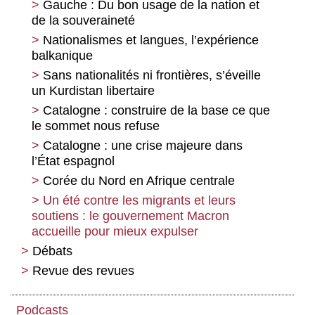
Gauche : Du bon usage de la nation et
de la souveraineté
Nationalismes et langues, l’expérience
balkanique
Sans nationalités ni frontières, s’éveille
un Kurdistan libertaire
Catalogne : construire de la base ce que
le sommet nous refuse
Catalogne : une crise majeure dans
l’État espagnol
Corée du Nord en Afrique centrale
Un été contre les migrants et leurs
soutiens : le gouvernement Macron
accueille pour mieux expulser
Débats
Revue des revues
Entretien avec Zoé Konstantopoulou
Le droit à la ville en période d’austérité
Revue des revues
Podcasts
Fétichisme et dynamique