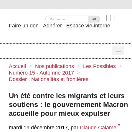
Ok
Faire un don
Adhérer
Espace vie-interne
Une
Accueil
>
Nos publications
>
Les Possibles
>
Numéro 15 - Automne 2017
>
Attac ?
Dossier : Nationalités et frontières
Nos idées
Un été contre les migrants et leurs
Se mobiliser
soutiens : le gouvernement Macron
Publications
accueille pour mieux expulser
Agenda
*
mardi 19 décembre 2017
,
par
Claude Calame