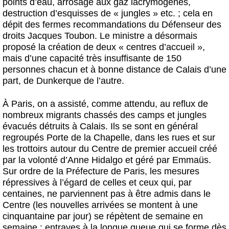
points d’eau, arrosage aux gaz lacrymogènes,
destruction d’esquisses de « jungles » etc. ; cela en
dépit des fermes recommandations du Défenseur des
droits Jacques Toubon. Le ministre a désormais
proposé la création de deux « centres d’accueil »,
mais d’une capacité très insuffisante de 150
personnes chacun et à bonne distance de Calais d’une
part, de Dunkerque de l’autre.
À Paris, on a assisté, comme attendu, au reflux de
nombreux migrants chassés des camps et jungles
évacués détruits à Calais. Ils se sont en général
regroupés Porte de la Chapelle, dans les rues et sur
les trottoirs autour du Centre de premier accueil créé
par la volonté d’Anne Hidalgo et géré par Emmaüs.
Sur ordre de la Préfecture de Paris, les mesures
répressives à l’égard de celles et ceux qui, par
centaines, ne parviennent pas à être admis dans le
Centre (les nouvelles arrivées se montent à une
cinquantaine par jour) se répètent de semaine en
semaine : entraves à la longue queue qui se forme dès