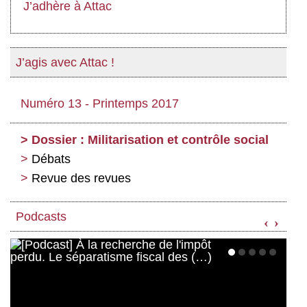
J’adhère à Attac
Actus et médias
Boutique
J’agis avec Attac !
Numéro 13 - Printemps 2017
Dossier : Militarisation et contrôle social
Débats
Revue des revues
Podcasts
‹
›