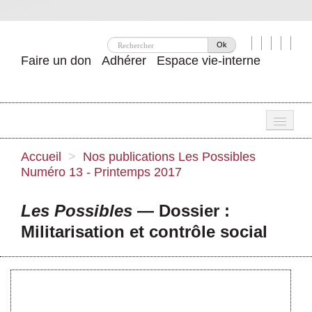
Ok
Faire un don
Adhérer
Espace vie-interne
Une
Accueil
>
Nos publications
Les Possibles
Numéro 13 - Printemps 2017
Attac ?
Nos idées
Les Possibles
— Dossier :
Militarisation et contrôle social
Se mobiliser
Publications
Agenda