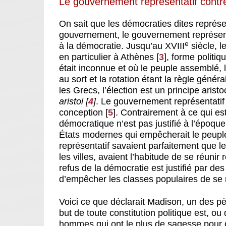
Le gouvernement représentatif contr
On sait que les démocraties dites représ
gouvernement, le gouvernement représent
e
à la démocratie. Jusqu’au XVIII
siècle, l
en particulier à Athènes
[
3
]
, forme politi
était inconnue et où le peuple assemblé, l
au sort et la rotation étant la règle génér
les Grecs, l’élection est un principe aristoc
aristoi
[
4
]
. Le gouvernement représentatif 
conception
[
5
]
. Contrairement à ce qui es
démocratique n’est pas justifié à l’époqu
États modernes qui empêcherait le peupl
représentatif savaient parfaitement que le
les villes, avaient l’habitude de se réunir
refus de la démocratie est justifié par des 
d’empêcher les classes populaires de se
Voici ce que déclarait Madison, un des pè
but de toute constitution politique est, o
hommes qui ont le plus de sagesse pour 