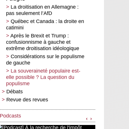
La droitisation en Allemagne :
pas seulement l’AfD
Québec et Canada : la droite en
catimini
Après le Brexit et Trump :
confusionnisme à gauche et
extrême droitisation idéologique
Considérations sur le populisme
de gauche
La souveraineté populaire est-
elle possible ? La question du
populisme
Débats
Revue des revues
À propos du livre d’Emmanuel
Terray, « Penser à droite » : du
Il n’est jamais trop tôt pour mal
conservatisme libéral à la
faire !
Podcasts
‹
›
mondialisation capitaliste
À propos de l’ouvrage Contre