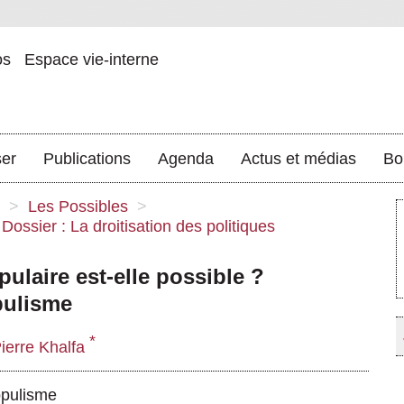
os
Espace vie-interne
ser
Publications
Agenda
Actus et médias
Bo
>
Les Possibles
>
Dossier : La droitisation des politiques
ulaire est-elle possible ?
pulisme
*
ierre Khalfa
pulisme