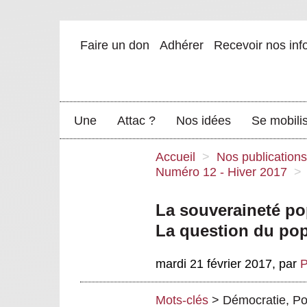
Faire un don
Adhérer
Recevoir nos inf
Une
Attac ?
Nos idées
Se mobili
Accueil
>
Nos publications
Numéro 12 - Hiver 2017
>
La souveraineté pop
La question du po
mardi 21 février 2017
,
par
P
Mots-clés
>
Démocratie
,
Po