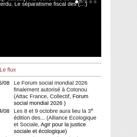
l’allocation universelle (M. Alaluf,
D. Zamora, dir.)
La théorie du sans emploi : un
pas dans la sociologie néolibérale
Sortir de la crise qui dure – ou
d’un capitalisme barbare ?
La Sécu et les mutuelles
L’Argentine dévisse
Le flux
5/08
Le Forum social mondial 2026
finalement autorisé à Cotonou
(
Attac France
,
Collectif
, Forum
social mondial 2026 )
e
4/08
Les 8 et 9 octobre aura lieu la 3
édition des...
(
Alliance Ecologique
et Sociale
, Agir pour la justice
sociale et écologique)