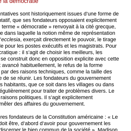
e la démocratie
entatives sont historiquement issues d’une forme de
atif, que ses fondateurs opposaient explicitement
e terme « démocratie » renvoyait à la cité grecque,
que dans laquelle la notion même de représentation
’
ecclesia
, exerçait directement le pouvoir, le tirage
ale pour les postes exécutifs et les magistrats. Pour
ratique : il s’agit de choisir les meilleurs, les
se construit donc en opposition explicite avec cette
t avancé habituellement, le refus de la forme
e par des raisons techniques, comme la taille des
e de se réunir. Les fondateurs du gouvernement
s habitants, que ce soit dans les villages ou dans
 régulièrement pour traiter de problèmes divers. Le
raisons politiques. Il s’agit explicitement
 mêler des affaires du gouvernement.
res fondateurs de la Constitution américaine : « Le
u doit être, d’abord d’avoir pour gouvernement les
discerner le bien commun de la société ». Madison