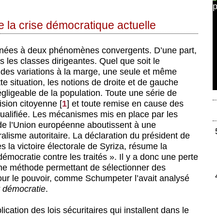
 la crise démocratique actuelle
nnées à deux phénomènes convergents. D’une part,
les classes dirigeantes. Quel que soit le
 des variations à la marge, une seule et même
e situation, les notions de droite et de gauche
égligeable de la population. Toute une série de
ision citoyenne
[
1
]
et toute remise en cause des
qualifiée. Les mécanismes mis en place par les
e l’Union européenne aboutissent à une
lisme autoritaire. La déclaration du président de
la victoire électorale de Syriza, résume la
 démocratie contre les traités ». Il y a donc une perte
une méthode permettant de sélectionner des
pour le pouvoir, comme Schumpeter l’avait analysé
t démocratie
.
ation des lois sécuritaires qui installent dans le