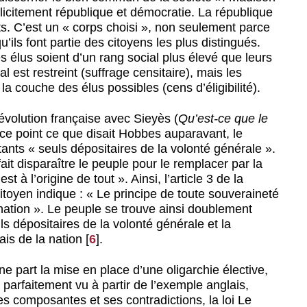
licitement république et démocratie. La république
s. C’est un « corps choisi », non seulement parce
ils font partie des citoyens les plus distingués.
les élus soient d’un rang social plus élevé que leurs
 est restreint (suffrage censitaire), mais les
 la couche des élus possibles (cens d’éligibilité).
évolution française avec Sieyès (
Qu’est-ce que le
r ce point ce que disait Hobbes auparavant, le
tants « seuls dépositaires de la volonté générale ».
ait disparaître le peuple pour le remplacer par la
st à l’origine de tout ». Ainsi, l’article 3 de la
itoyen indique : « Le principe de toute souveraineté
nation ». Le peuple se trouve ainsi doublement
s dépositaires de la volonté générale et la
ais de la nation
[
6
]
.
e part la mise en place d’une oligarchie élective,
arfaitement vu à partir de l’exemple anglais,
es composantes et ses contradictions, la loi Le