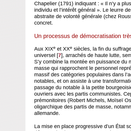
Chapelier (1791) indiquant : « Il n’y a plu
individu et l’intérêt général ». Le leurre
abstraite de volonté générale (chez Rouss
concret.
Un processus de démocratisation très
e
e
Aux XIX
et XX
siècles, la fin du suffrag
universel
[
7
]
, arrachés de haute lutte, sem
S’y combine la montée en puissance du m
masse qui rapprochent le personnel repr
massif des catégories populaires dans l’ac
notables, et on assiste à une transformat
passage du notable à la petite bourgeoisi
ouvriers avec les partis communistes. Ce
prémonitoires (Robert Michels, Moïseï Ost
oligarchique des partis de masse, notamm
allemande.
La mise en place progressive d’un État soc