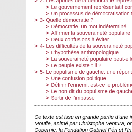
2- Les apories de la démocratie représ
Le gouvernement représentatif con
Un processus de démocratisation t
3- Quelle démocratie ?
Démocratie, un mot indéterminé
Affirmer la souveraineté populaire 
Deux confusions à éviter
4- Les difficultés de la souveraineté po
L’hypothèse anthropologique
La souveraineté populaire peut-ell
Le peuple existe-t-il ?
5- Le populisme de gauche, une répons
Une confusion politique
Définir l’ennemi, est-ce le problèm
Le non-dit du populisme de gauch
Sortir de l’impasse
Ce texte est issu en grande partie d’une i
Mouffe, animé par Christophe Ventura, or
Copernic, la Fondation Gabriel Péri et l’Ins