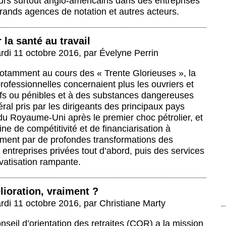
eurs surtout anglo-américains dans des entreprises
grands agences de notation et autres acteurs.
 la santé au travail
rdi 11 octobre 2016
,
par
Évelyne Perrin
tamment au cours des « Trente Glorieuses », la
professionnelles concernaient plus les ouvriers et
tifs ou pénibles et à des substances dangereuses
ral pris par les dirigeants des principaux pays
 du Royaume-Uni après le premier choc pétrolier, et
ine de compétitivité et de financiarisation à
vement par de profondes transformations des
 entreprises privées tout d’abord, puis des services
vatisation rampante.
lioration, vraiment ?
rdi 11 octobre 2016
,
par
Christiane Marty
onseil d’orientation des retraites (COR) a la mission