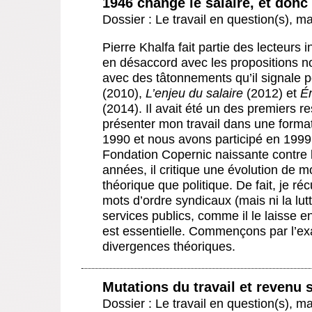
1946 change le salaire, et donc 
Dossier : Le travail en question(s)
,
ma
Pierre Khalfa fait partie des lecteurs 
en désaccord avec les propositions n
avec des tâtonnements qu’il signale po
(2010),
L’enjeu du salaire
(2012) et
Ém
(2014). Il avait été un des premiers
présenter mon travail dans une format
1990 et nous avons participé en 1999, 
Fondation Copernic naissante contre l
années, il critique une évolution de m
théorique que politique. De fait, je 
mots d’ordre syndicaux (mais ni la lut
services publics, comme il le laisse e
est essentielle. Commençons par l’exa
divergences théoriques.
Mutations du travail et revenu
Dossier : Le travail en question(s)
,
ma