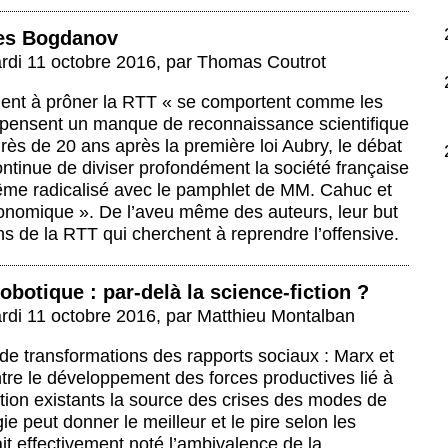
ères Bogdanov
rdi 11 octobre 2016
,
par
Thomas Coutrot
inent à prôner la RTT « se comportent comme les
mpensent un manque de reconnaissance scientifique
rès de 20 ans après la première loi Aubry, le débat
ontinue de diviser profondément la société française
ême radicalisé avec le pamphlet de MM. Cahuc et
onomique ». De l’aveu même des auteurs, leur but
ans de la RTT qui cherchent à reprendre l’offensive.
obotique : par-delà la science-fiction ?
rdi 11 octobre 2016
,
par
Matthieu Montalban
e transformations des rapports sociaux : Marx et
ntre le développement des forces productives lié à
ction existants la source des crises des modes de
 peut donner le meilleur et le pire selon les
t effectivement noté l’ambivalence de la