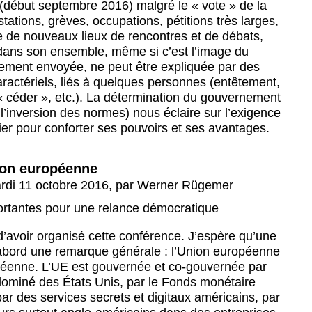
 (début septembre 2016) malgré le « vote » de la
stations, grèves, occupations, pétitions très larges,
ace de nouveaux lieux de rencontres et de débats,
 dans son ensemble, même si c’est l’image du
rement envoyée, ne peut être expliquée par des
ractériels, liés à quelques personnes (entêtement,
« céder », etc.). La détermination du gouvernement
t l’inversion des normes) nous éclaire sur l’exigence
ier pour conforter ses pouvoirs et ses avantages.
nion européenne
rdi 11 octobre 2016
,
par
Werner Rügemer
ortantes pour une relance démocratique
’avoir organisé cette conférence. J’espère qu’une
’abord une remarque générale : l’Union européenne
péenne. L’UE est gouvernée et co-gouvernée par
dominé des États Unis, par le Fonds monétaire
par des services secrets et digitaux américains, par