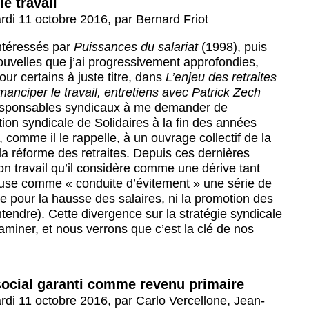
le travail
rdi 11 octobre 2016
,
par
Bernard Friot
intéressés par
Puissances du salariat
(1998), puis
ouvelles que j’ai progressivement approfondies,
ur certains à juste titre, dans
L’enjeu des retraites
anciper le travail, entretiens avec Patrick Zech
 responsables syndicaux à me demander de
ion syndicale de Solidaires à la fin des années
comme il le rappelle, à un ouvrage collectif de la
a réforme des retraites. Depuis ces dernières
on travail qu’il considère comme une dérive tant
récuse comme « conduite d’évitement » une série de
te pour la hausse des salaires, ni la promotion des
ntendre). Cette divergence sur la stratégie syndicale
miner, et nous verrons que c’est la clé de nos
 social garanti comme revenu primaire
rdi 11 octobre 2016
,
par
Carlo Vercellone
,
Jean-