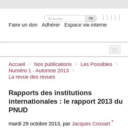
Ok
Faire un don
Adhérer
Espace vie-interne
Une
Accueil
>
Nos publications
>
Les Possibles
>
Numéro 1 - Automne 2013
>
Attac ?
La revue des revues
Nos idées
Rapports des institutions
Se mobiliser
internationales : le rapport 2013 du
Publications
PNUD
Agenda
*
mardi 29 octobre 2013
,
par
Jacques Cossart