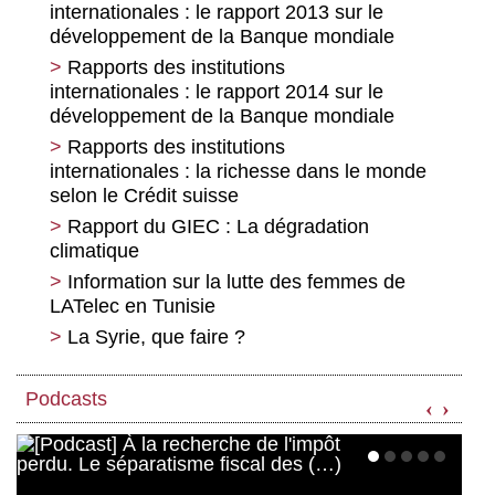
internationales : le rapport 2013 sur le
Revenir à la société : la question du
revenu inconditionel
développement de la Banque mondiale
À l’offensive pour un autre travail grâce
Rapports des institutions
au salaire à vie
internationales : le rapport 2014 sur le
développement de la Banque mondiale
Du développement social à la protection
sociale : quel progrès ?
Rapports des institutions
internationales : la richesse dans le monde
Autour de la protection sociale, de quoi
selon le Crédit suisse
parle-t-on ?
Rapport du GIEC : La dégradation
climatique
Information sur la lutte des femmes de
LATelec en Tunisie
La Syrie, que faire ?
Podcasts
‹
›