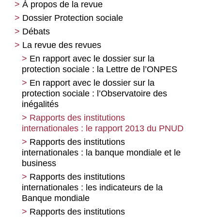
À propos de la revue
Dossier Protection sociale
Débats
L’état de la protection sociale en France
et dans l’Union européenne. Vers la mise à
e
La revue des revues
Réflexions sur « Le capital au XXI
mort de l’État-providence ?
siècle » de Thomas Piketty
En rapport avec le dossier sur la
Pour reprendre l’offensive : penser la
protection sociale : la Lettre de l’ONPES
Éléments de réponses à François
révolution de l’État social
Chesnais
En rapport avec le dossier sur la
Trois modèles de protection sociale en
protection sociale : l’Observatoire des
« La richesse, la valeur et l’inestimable »
Europe de 1995 à 2010
de Jean-Marie Harribey
inégalités
Les différentes facettes de la
Éléments de réponse à Éric Toussaint
Rapports des institutions
privatisation rampante du système de
internationales : le rapport 2013 du PNUD
santé
Rapports des institutions
Pour un financement de la santé à la
internationales : la banque mondiale et le
hauteur des besoins
business
Femmes et retraites : un besoin de
Rapports des institutions
rupture
internationales : les indicateurs de la
Banque mondiale
Du RMI et de l’API au RSA, les écueils
de la « solidarité active »
Rapports des institutions