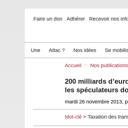
Faire un don
Adhérer
Recevoir nos inf
Une
Attac ?
Nos idées
Se mobili
Accueil
>
Nos publications
200 milliards d’eu
les spéculateurs d
mardi 26 novembre 2013
,
p
Mot-clé
>
Taxation des tran