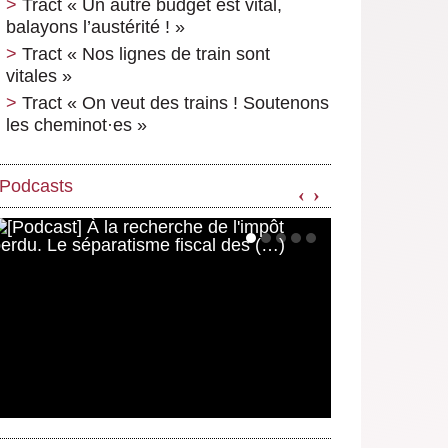
Tract « Un autre budget est vital,
balayons l’austérité ! »
Tract « Nos lignes de train sont
vitales »
Tract « On veut des trains ! Soutenons
les cheminot
·
es »
Podcasts
‹
›