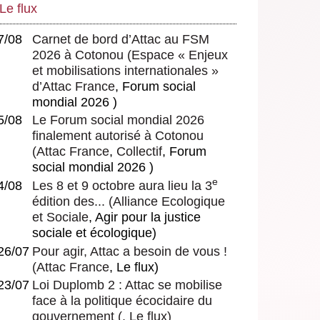
Le flux
7/08
Carnet de bord d’Attac au FSM
2026 à Cotonou
(
Espace « Enjeux
et mobilisations internationales »
d’Attac France
, Forum social
mondial 2026 )
5/08
Le Forum social mondial 2026
finalement autorisé à Cotonou
(
Attac France
,
Collectif
, Forum
social mondial 2026 )
e
4/08
Les 8 et 9 octobre aura lieu la 3
édition des...
(
Alliance Ecologique
et Sociale
, Agir pour la justice
sociale et écologique)
26/07
Pour agir, Attac a besoin de vous !
(
Attac France
, Le flux)
23/07
Loi Duplomb 2 : Attac se mobilise
face à la politique écocidaire du
gouvernement
(, Le flux)