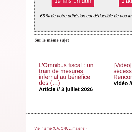
Je fais un don
J’a
66 % de votre adhésion est déductible de vos i
Sur le même sujet
L’Omnibus fiscal : un
[Vidéo]
train de mesures
sécessi
infernal au bénéfice
Rencon
des (…)
Vidéo //
Article // 3 juillet 2026
Vie interne (CA, CNCL, matériel)