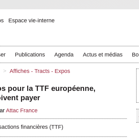
os
Espace vie-interne
ser
Publications
Agenda
Actus et médias
Bo
>
Affiches - Tracts - Expos
ros pour la TTF européenne,
oivent payer
ar
Attac France
sactions financières (TTF)