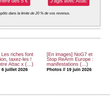
dhère dès 5 €
J’agis avec Attac
mpôts dans la limite de 20 % de vos revenus.
 Les riches font
[En images] NoG7 et
on, taxez-les !
Stop ReArm Europe :
tre Attac x (…)
manifestations (…)
 6 juillet 2026
Photos // 19 juin 2026