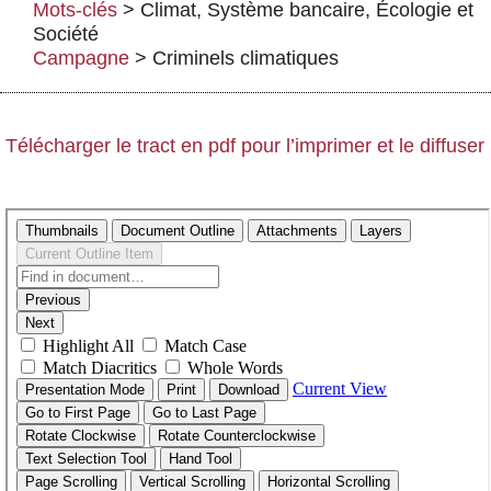
Mots-clés
>
Climat
,
Système bancaire
,
Écologie et
Actus et médias
Société
Boutique
Campagne
>
Criminels climatiques
Télécharger le tract en pdf pour l’imprimer et le diffuser