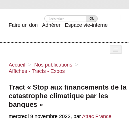
Ok
Faire un don
Adhérer
Espace vie-interne
Une
Accueil
>
Nos publications
>
Affiches - Tracts - Expos
Attac ?
Nos idées
Tract « Stop aux financements de la
catastrophe climatique par les
Se mobiliser
banques »
Publications
mercredi 9 novembre 2022
,
par
Attac France
Agenda