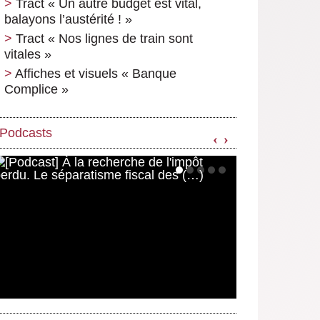
Tract « Un autre budget est vital,
balayons l’austérité ! »
Tract « Nos lignes de train sont
vitales »
Affiches et visuels « Banque
Complice »
Podcasts
‹
›