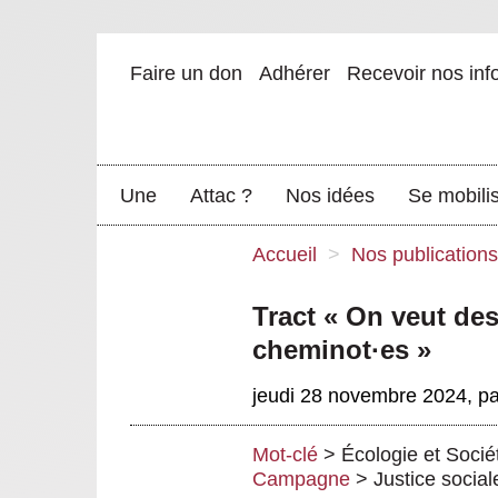
Faire un don
Adhérer
Recevoir nos inf
Une
Attac ?
Nos idées
Se mobili
Accueil
>
Nos publications
Tract « On veut des
cheminot
·
es »
jeudi 28 novembre 2024
,
p
Mot-clé
>
Écologie et Socié
Campagne
>
Justice social