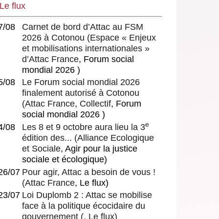
Le flux
7/08
Carnet de bord d’Attac au FSM
2026 à Cotonou
(
Espace « Enjeux
et mobilisations internationales »
d’Attac France
, Forum social
mondial 2026 )
5/08
Le Forum social mondial 2026
finalement autorisé à Cotonou
(
Attac France
,
Collectif
, Forum
social mondial 2026 )
e
4/08
Les 8 et 9 octobre aura lieu la 3
édition des...
(
Alliance Ecologique
et Sociale
, Agir pour la justice
sociale et écologique)
26/07
Pour agir, Attac a besoin de vous !
(
Attac France
, Le flux)
23/07
Loi Duplomb 2 : Attac se mobilise
face à la politique écocidaire du
gouvernement
(, Le flux)