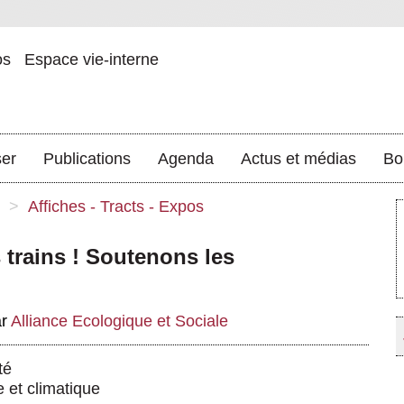
os
Espace vie-interne
ser
Publications
Agenda
Actus et médias
Bo
>
Affiches - Tracts - Expos
 trains ! Soutenons les
ar
Alliance Ecologique et Sociale
té
e et climatique