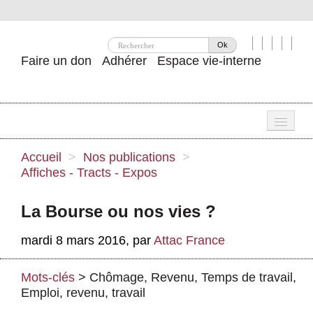
Ok
Faire un don
Adhérer
Espace vie-interne
Une
Accueil
>
Nos publications
>
Affiches - Tracts - Expos
Attac ?
Nos idées
La Bourse ou nos vies ?
Se mobiliser
mardi 8 mars 2016
,
par
Attac France
Publications
Mots-clés
>
Chômage
,
Revenu
,
Temps de travail
,
Agenda
Emploi, revenu, travail