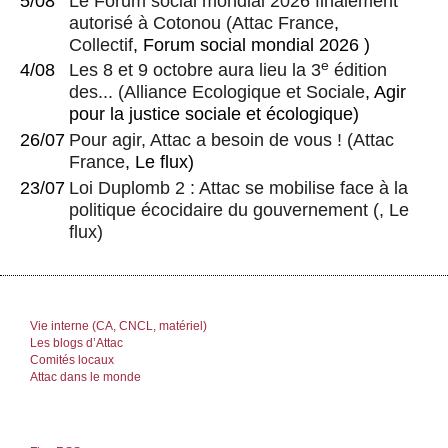
5/08
Le Forum social mondial 2026 finalement
autorisé à Cotonou
(
Attac France
,
Collectif
, Forum social mondial 2026 )
e
4/08
Les 8 et 9 octobre aura lieu la 3
édition
des...
(
Alliance Ecologique et Sociale
, Agir
pour la justice sociale et écologique)
26/07
Pour agir, Attac a besoin de vous !
(
Attac
France
, Le flux)
23/07
Loi Duplomb 2 : Attac se mobilise face à la
politique écocidaire du gouvernement
(, Le
flux)
Vie interne (CA, CNCL, matériel)
Les blogs d’Attac
Comités locaux
Attac dans le monde