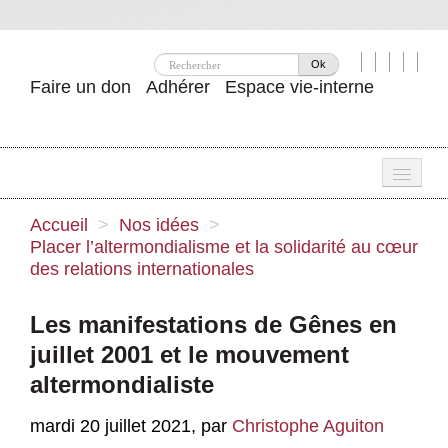
Ok
Faire un don
Adhérer
Espace vie-interne
Une
Accueil
>
Nos idées
>
Placer l’altermondialisme et la solidarité au cœur
Attac ?
des relations internationales
Nos idées
Les manifestations de Gênes en
Se mobiliser
juillet 2001 et le mouvement
Publications
altermondialiste
Agenda
mardi 20 juillet 2021
,
par
Christophe Aguiton